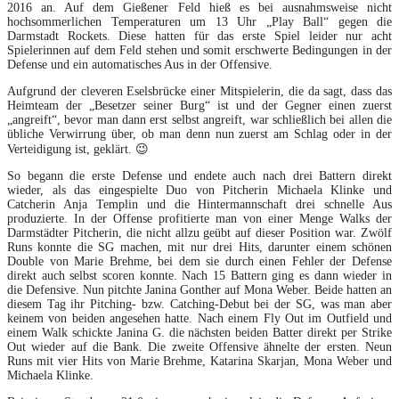
2016 an. Auf dem Gießener Feld hieß es bei ausnahmsweise nicht
hochsommerlichen Temperaturen um 13 Uhr „Play Ball“ gegen die
Darmstadt Rockets. Diese hatten für das erste Spiel leider nur acht
Spielerinnen auf dem Feld stehen und somit erschwerte Bedingungen in der
Defense und ein automatisches Aus in der Offensive.
Aufgrund der cleveren Eselsbrücke einer Mitspielerin, die da sagt, dass das
Heimteam der „Besetzer seiner Burg“ ist und der Gegner einen zuerst
„angreift“, bevor man dann erst selbst angreift, war schließlich bei allen die
übliche Verwirrung über, ob man denn nun zuerst am Schlag oder in der
Verteidigung ist, geklärt. 😉
So begann die erste Defense und endete auch nach drei Battern direkt
wieder, als das eingespielte Duo von Pitcherin Michaela Klinke und
Catcherin Anja Templin und die Hintermannschaft drei schnelle Aus
produzierte. In der Offense profitierte man von einer Menge Walks der
Darmstädter Pitcherin, die nicht allzu geübt auf dieser Position war. Zwölf
Runs konnte die SG machen, mit nur drei Hits, darunter einem schönen
Double von Marie Brehme, bei dem sie durch einen Fehler der Defense
direkt auch selbst scoren konnte. Nach 15 Battern ging es dann wieder in
die Defensive. Nun pitchte Janina Gonther auf Mona Weber. Beide hatten an
diesem Tag ihr Pitching- bzw. Catching-Debut bei der SG, was man aber
keinem von beiden angesehen hatte. Nach einem Fly Out im Outfield und
einem Walk schickte Janina G. die nächsten beiden Batter direkt per Strike
Out wieder auf die Bank. Die zweite Offensive ähnelte der ersten. Neun
Runs mit vier Hits von Marie Brehme, Katarina Skarjan, Mona Weber und
Michaela Klinke.