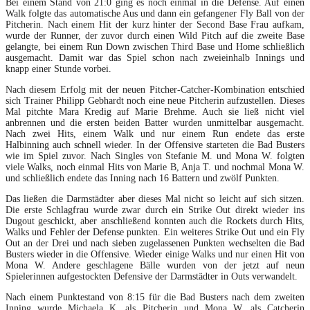
Bei einem Stand von 21:0 ging es noch einmal in die Defense. Auf einen
Walk folgte das automatische Aus und dann ein gefangener Fly Ball von der
Pitcherin. Nach einem Hit der kurz hinter der Second Base Frau aufkam,
wurde der Runner, der zuvor durch einen Wild Pitch auf die zweite Base
gelangte, bei einem Run Down zwischen Third Base und Home schließlich
ausgemacht. Damit war das Spiel schon nach zweieinhalb Innings und
knapp einer Stunde vorbei.
Nach diesem Erfolg mit der neuen Pitcher-Catcher-Kombination entschied
sich Trainer Philipp Gebhardt noch eine neue Pitcherin aufzustellen. Dieses
Mal pitchte Mara Kredig auf Marie Brehme. Auch sie ließ nicht viel
anbrennen und die ersten beiden Batter wurden unmittelbar ausgemacht.
Nach zwei Hits, einem Walk und nur einem Run endete das erste
Halbinning auch schnell wieder. In der Offensive starteten die Bad Busters
wie im Spiel zuvor. Nach Singles von Stefanie M. und Mona W. folgten
viele Walks, noch einmal Hits von Marie B, Anja T. und nochmal Mona W.
und schließlich endete das Inning nach 16 Battern und zwölf Punkten.
Das ließen die Darmstädter aber dieses Mal nicht so leicht auf sich sitzen.
Die erste Schlagfrau wurde zwar durch ein Strike Out direkt wieder ins
Dugout geschickt, aber anschließend konnten auch die Rockets durch Hits,
Walks und Fehler der Defense punkten. Ein weiteres Strike Out und ein Fly
Out an der Drei und nach sieben zugelassenen Punkten wechselten die Bad
Busters wieder in die Offensive. Wieder einige Walks und nur einen Hit von
Mona W. Andere geschlagene Bälle wurden von der jetzt auf neun
Spielerinnen aufgestockten Defensive der Darmstädter in Outs verwandelt.
Nach einem Punktestand von 8:15 für die Bad Busters nach dem zweiten
Inning wurde Michaela K. als Pitcherin und Mona W. als Catcherin