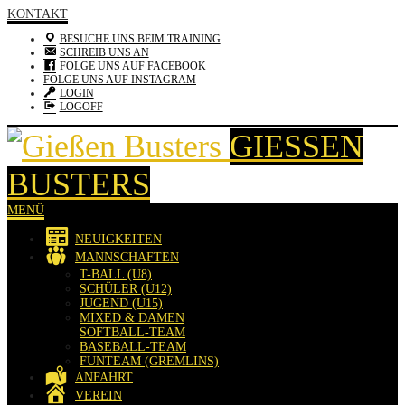
KONTAKT
BESUCHE UNS BEIM TRAINING
SCHREIB UNS AN
FOLGE UNS AUF FACEBOOK
FOLGE UNS AUF INSTAGRAM
LOGIN
LOGOFF
GIESSEN B
USTERS
MENÜ
NEUIGKEITEN
MANNSCHAFTEN
T-BALL (U8)
SCHÜLER (U12)
JUGEND (U15)
MIXED & DAMEN
SOFTBALL-TEAM
BASEBALL-TEAM
FUNTEAM (GREMLINS)
ANFAHRT
VEREIN