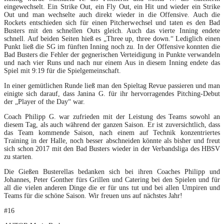
eingewechselt. Ein Strike Out, ein Fly Out, ein Hit und wieder ein Strike
Out und man wechselte auch direkt wieder in die Offensive. Auch die
Rockets entschieden sich für einen Pitcherwechsel und taten es den Bad
Busters mit den schnellen Outs gleich. Auch das vierte Inning endete
schnell. Auf beiden Seiten hieß es „Three up, three down.“ Lediglich einen
Punkt ließ die SG im fünften Inning noch zu. In der Offensive konnten die
Bad Busters die Fehler der gegnerischen Verteidigung in Punkte verwandeln
und nach vier Runs und nach nur einem Aus in diesem Inning endete das
Spiel mit 9:19 für die Spielgemeinschaft.
In einer gemütlichen Runde ließ man den Spieltag Revue passieren und man
einigte sich darauf, dass Janina G. für ihr hervorragendes Pitching-Debut
der „Player of the Day“ war.
Coach Philipp G. war zufrieden mit der Leistung des Teams sowohl an
diesem Tag, als auch während der ganzen Saison. Er ist zuversichtlich, dass
das Team kommende Saison, nach einem auf Technik konzentriertes
Training in der Halle, noch besser abschneiden könnte als bisher und freut
sich schon 2017 mit den Bad Busters wieder in der Verbandsliga des HBSV
zu starten.
Die Gießen Busterellas bedanken sich bei ihren Coaches Philipp und
Johannes, Peter Gonther fürs Grillen und Catering bei den Spielen und für
all die vielen anderen Dinge die er für uns tut und bei allen Umpiren und
Teams für die schöne Saison. Wir freuen uns auf nächstes Jahr!
#16