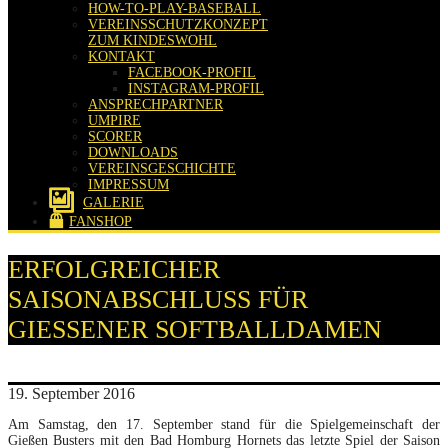
HOW-TO-PLAY-BASEBALL
VEREINSSCHUTZKONZEPT
ZUM KINDESWOHL
KONTAKT
FACEBOOK-PROFIL
INSTAGRAM-PROFIL
ANSPRECHPARTNER
UMPIRE
SCORER
DOWNLOADS
VEREINSGESCHICHTE
IMPRESSUM
GALERIE
FANSHOP
ERFOLGREICHER
SAISONABSCHLUSS FÜR
GIESSENER SOFTBALLDAMEN
19. September 2016
Am Samstag, den 17. September stand für die Spielgemeinschaft der
Gießen Busters mit den Bad Homburg Hornets das letzte Spiel der Saison