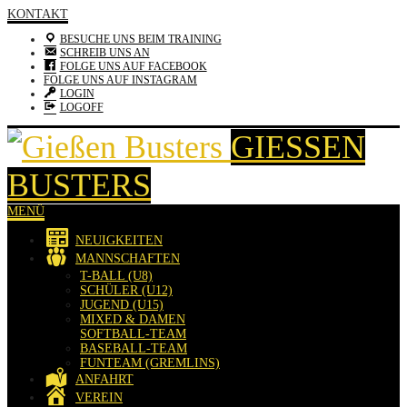
KONTAKT
BESUCHE UNS BEIM TRAINING
SCHREIB UNS AN
FOLGE UNS AUF FACEBOOK
FOLGE UNS AUF INSTAGRAM
LOGIN
LOGOFF
GIESSEN B
USTERS
MENÜ
NEUIGKEITEN
MANNSCHAFTEN
T-BALL (U8)
SCHÜLER (U12)
JUGEND (U15)
MIXED & DAMEN
SOFTBALL-TEAM
BASEBALL-TEAM
FUNTEAM (GREMLINS)
ANFAHRT
VEREIN