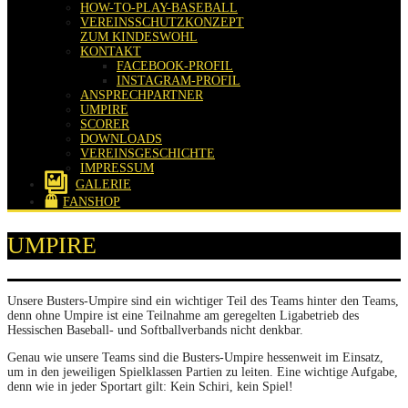
HOW-TO-PLAY-BASEBALL
VEREINSSCHUTZKONZEPT
ZUM KINDESWOHL
KONTAKT
FACEBOOK-PROFIL
INSTAGRAM-PROFIL
ANSPRECHPARTNER
UMPIRE
SCORER
DOWNLOADS
VEREINSGESCHICHTE
IMPRESSUM
GALERIE
FANSHOP
UMPIRE
Unsere Busters-Umpire sind ein wichtiger Teil des Teams hinter den Teams,
denn ohne Umpire ist eine Teilnahme am geregelten Ligabetrieb des
Hessischen Baseball- und Softballverbands nicht denkbar.
Genau wie unsere Teams sind die Busters-Umpire hessenweit im Einsatz,
um in den jeweiligen Spielklassen Partien zu leiten. Eine wichtige Aufgabe,
denn wie in jeder Sportart gilt: Kein Schiri, kein Spiel!