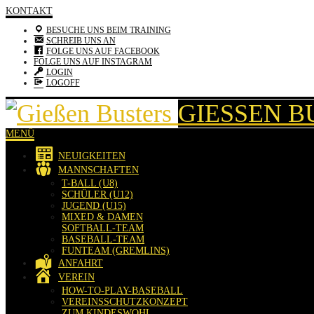
KONTAKT
BESUCHE UNS BEIM TRAINING
SCHREIB UNS AN
FOLGE UNS AUF FACEBOOK
FOLGE UNS AUF INSTAGRAM
LOGIN
LOGOFF
GIESSEN B
MENÜ
NEUIGKEITEN
MANNSCHAFTEN
T-BALL (U8)
SCHÜLER (U12)
JUGEND (U15)
MIXED & DAMEN
SOFTBALL-TEAM
BASEBALL-TEAM
FUNTEAM (GREMLINS)
ANFAHRT
VEREIN
HOW-TO-PLAY-BASEBALL
VEREINSSCHUTZKONZEPT
ZUM KINDESWOHL