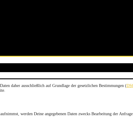
 Daten daher ausschließlich auf Grundlage der gesetzlichen Bestimmungen (
DS
ite.
aufnimmst, werden Deine angegebenen Daten zwecks Bearbeitung der Anfrage u