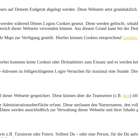
owsers auf Deinem Endgerät abgelegt werden. Diese Webseite setzt grundsätzl
st werden während Deines Logins Cookies gesetzt. Diese werden gelöscht, sobal
sbereich dieser Webseite verwenden können. Aus diesem Grund kann bei der Deak
le Maps zur Verfügung gestellt. Hierbei können Cookies entsprechend
Googles 
erbei kommen keine Cookies oder Drittanbieter zum Einsatz und es werden kein
IP-Adressen zu fehlgeschlagenen Login-Versuchen für maximal eine Stunde. Di
f dieser Webseite gespeichert. Diese können über die Teamseiten (z.B.
hier
) öf
 der Administrationsoberfläche erfasst. Diese umfassen den Nutzernamen, den v
Daten werden ausschließlich zur Verwaltung dieser Webseite und ihrer Inhalte g
ie z.B. Turnieren oder Feiern. Solltest Du – oder eine Person, für die Du aufsi