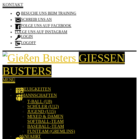
KONTAKT
BESUCHE UNS BEIM TRAINING
SCHREIB UNS AN
FOLGE UNS AUF FACEBOOK
FOLGE UNS AUF INSTAGRAM
LOGIN
LOGOFF
GIESSEN B
USTERS
MENÜ
NEUIGKEITEN
MANNSCHAFTEN
T-BALL (U8)
SCHÜLER (U12)
JUGEND (U15)
MIXED & DAMEN
SOFTBALL-TEAM
BASEBALL-TEAM
FUNTEAM (GREMLINS)
ANFAHRT