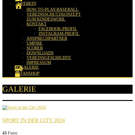
VEREIN
HOW-TO-PLAY-BASEBALL
VEREINSSCHUTZKONZEPT
ZUM KINDESWOHL
KONTAKT
FACEBOOK-PROFIL
INSTAGRAM-PROFIL
ANSPRECHPARTNER
UMPIRE
SCORER
DOWNLOADS
VEREINSGESCHICHTE
IMPRESSUM
GALERIE
FANSHOP
GALERIE
SPORT IN DER CITY 2024
43
Fotos