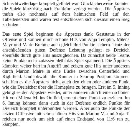
Schlechtwetterlage komplett geflutet war. Glücklicherweise konnten
die Spiele kurzfristig nach Frankfurt verlegt werden. Die Äppsters
trafen also nochmals auf dem heimischen Feld auf den
Tabellenersten und waren fest entschlossen sich diesmal einen Sieg
zu holen.
Das erste Spiel beginnen die Äppsters dank Gaststatus in der
Offense und können durch schöne Hits von Anja Templin, Milena
Mayr und Marie Brehme auch gleich drei Punkte sichern. Trotz der
anschließenden guten Defense Leistung gelingt es Dreieich
ebenfalls durch gute Hits auszugleichen. Da zunächst beide Teams
keine Punkte mehr zulassen bleibt das Spiel spannend. Die Äppsters
kämpfen weiter hart im Angriff und zeigen gute Hits unter anderem
durch Marion Maire in eine Lücke zwischen Centerfield und
Rightfield. Und obwohl die Runner in Scoring Position kommen
schaffen es die Äppsters nicht, auch den einen oder anderen Punkt
wie die Dreieicher über die Homeplate zu bringen. Erst im 5. Inning
gelingt es den Äppsters wieder, unter anderem durch einen schönen
Hit von Milena M. ins Outfield, erneut einen Punkt zu erzielen. Im
6. Inning können dann auch in der Defense endlich Punkte für
Dreieich komplett unterbunden werden. Aber auch die Punkte der
letzten Offensive mit sehr schönen Hits von Marion M. und Anja T.
reichen nur noch um sich auf einen Endstand von 11:6 ran zu
kämpfen.