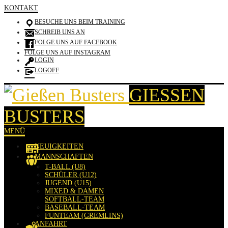
KONTAKT
BESUCHE UNS BEIM TRAINING
SCHREIB UNS AN
FOLGE UNS AUF FACEBOOK
FOLGE UNS AUF INSTAGRAM
LOGIN
LOGOFF
GIESSEN B
USTERS
MENÜ
NEUIGKEITEN
MANNSCHAFTEN
T-BALL (U8)
SCHÜLER (U12)
JUGEND (U15)
MIXED & DAMEN
SOFTBALL-TEAM
BASEBALL-TEAM
FUNTEAM (GREMLINS)
ANFAHRT