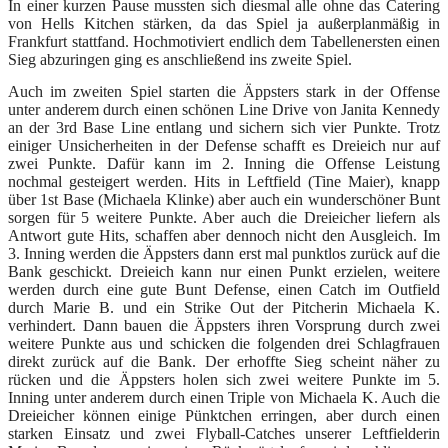
In einer kurzen Pause mussten sich diesmal alle ohne das Catering
von Hells Kitchen stärken, da das Spiel ja außerplanmäßig in
Frankfurt stattfand. Hochmotiviert endlich dem Tabellenersten einen
Sieg abzuringen ging es anschließend ins zweite Spiel.
Auch im zweiten Spiel starten die Äppsters stark in der Offense
unter anderem durch einen schönen Line Drive von Janita Kennedy
an der 3rd Base Line entlang und sichern sich vier Punkte. Trotz
einiger Unsicherheiten in der Defense schafft es Dreieich nur auf
zwei Punkte. Dafür kann im 2. Inning die Offense Leistung
nochmal gesteigert werden. Hits in Leftfield (Tine Maier), knapp
über 1st Base (Michaela Klinke) aber auch ein wunderschöner Bunt
sorgen für 5 weitere Punkte. Aber auch die Dreieicher liefern als
Antwort gute Hits, schaffen aber dennoch nicht den Ausgleich. Im
3. Inning werden die Äppsters dann erst mal punktlos zurück auf die
Bank geschickt. Dreieich kann nur einen Punkt erzielen, weitere
werden durch eine gute Bunt Defense, einen Catch im Outfield
durch Marie B. und ein Strike Out der Pitcherin Michaela K.
verhindert. Dann bauen die Äppsters ihren Vorsprung durch zwei
weitere Punkte aus und schicken die folgenden drei Schlagfrauen
direkt zurück auf die Bank. Der erhoffte Sieg scheint näher zu
rücken und die Äppsters holen sich zwei weitere Punkte im 5.
Inning unter anderem durch einen Triple von Michaela K. Auch die
Dreieicher können einige Pünktchen erringen, aber durch einen
starken Einsatz und zwei Flyball-Catches unserer Leftfielderin