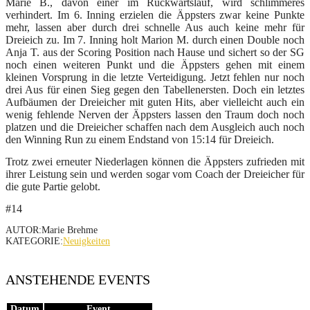
Marie B., davon einer im Rückwärtslauf, wird schlimmeres
verhindert. Im 6. Inning erzielen die Äppsters zwar keine Punkte
mehr, lassen aber durch drei schnelle Aus auch keine mehr für
Dreieich zu. Im 7. Inning holt Marion M. durch einen Double noch
Anja T. aus der Scoring Position nach Hause und sichert so der SG
noch einen weiteren Punkt und die Äppsters gehen mit einem
kleinen Vorsprung in die letzte Verteidigung. Jetzt fehlen nur noch
drei Aus für einen Sieg gegen den Tabellenersten. Doch ein letztes
Aufbäumen der Dreieicher mit guten Hits, aber vielleicht auch ein
wenig fehlende Nerven der Äppsters lassen den Traum doch noch
platzen und die Dreieicher schaffen nach dem Ausgleich auch noch
den Winning Run zu einem Endstand von 15:14 für Dreieich.
Trotz zwei erneuter Niederlagen können die Äppsters zufrieden mit
ihrer Leistung sein und werden sogar vom Coach der Dreieicher für
die gute Partie gelobt.
#14
AUTOR:Marie Brehme
KATEGORIE:
Neuigkeiten
ANSTEHENDE EVENTS
Datum
Event