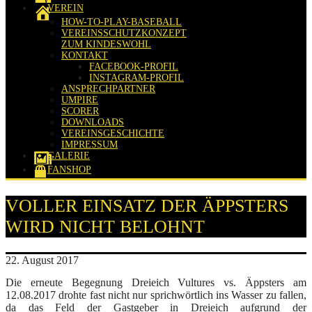
VEREIN
HOW-TO-PLAY-BASEBALL
VEREINSSCHUTZKONZEPT
ZUM KINDESWOHL
KONTAKT
FACEBOOK-PROFIL
INSTAGRAM-PROFIL
ANSPRECHPARTNER
UMPIRE
SCORER
DOWNLOADS
VEREINSGESCHICHTE
IMPRESSUM
GALERIE
FANSHOP
VOLLER EINSATZ DER ÄPPSTERS
WIRD NICHT BELOHNT
22. August 2017
Die erneute Begegnung Dreieich Vultures vs. Äppsters am
12.08.2017 drohte fast nicht nur sprichwörtlich ins Wasser zu fallen,
da das Feld der Gastgeber in Dreieich aufgrund der