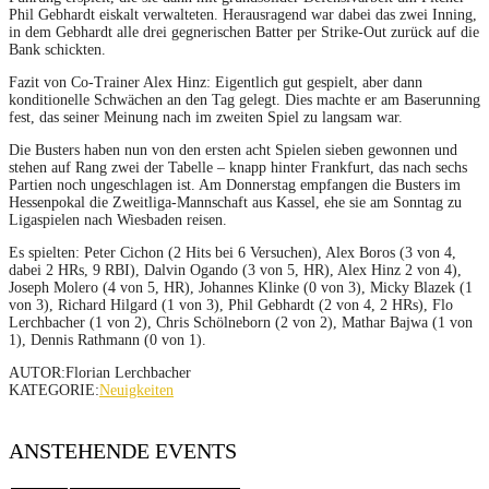
Phil Gebhardt eiskalt verwalteten. Herausragend war dabei das zwei Inning,
in dem Gebhardt alle drei gegnerischen Batter per Strike-Out zurück auf die
Bank schickten.
Fazit von Co-Trainer Alex Hinz: Eigentlich gut gespielt, aber dann
konditionelle Schwächen an den Tag gelegt. Dies machte er am Baserunning
fest, das seiner Meinung nach im zweiten Spiel zu langsam war.
Die Busters haben nun von den ersten acht Spielen sieben gewonnen und
stehen auf Rang zwei der Tabelle – knapp hinter Frankfurt, das nach sechs
Partien noch ungeschlagen ist. Am Donnerstag empfangen die Busters im
Hessenpokal die Zweitliga-Mannschaft aus Kassel, ehe sie am Sonntag zu
Ligaspielen nach Wiesbaden reisen.
Es spielten: Peter Cichon (2 Hits bei 6 Versuchen), Alex Boros (3 von 4,
dabei 2 HRs, 9 RBI), Dalvin Ogando (3 von 5, HR), Alex Hinz 2 von 4),
Joseph Molero (4 von 5, HR), Johannes Klinke (0 von 3), Micky Blazek (1
von 3), Richard Hilgard (1 von 3), Phil Gebhardt (2 von 4, 2 HRs), Flo
Lerchbacher (1 von 2), Chris Schölneborn (2 von 2), Mathar Bajwa (1 von
1), Dennis Rathmann (0 von 1).
AUTOR:Florian Lerchbacher
KATEGORIE:
Neuigkeiten
ANSTEHENDE EVENTS