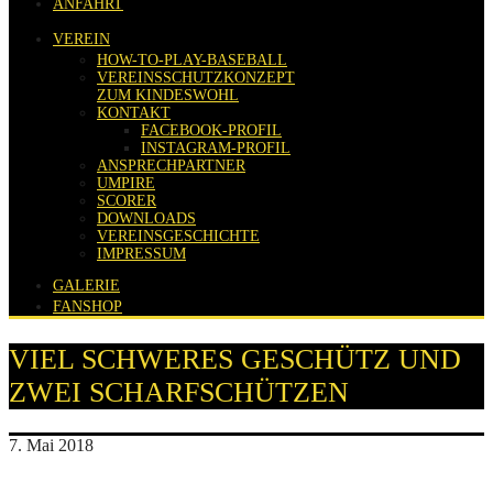
ANFAHRT
VEREIN
HOW-TO-PLAY-BASEBALL
VEREINSSCHUTZKONZEPT
ZUM KINDESWOHL
KONTAKT
FACEBOOK-PROFIL
INSTAGRAM-PROFIL
ANSPRECHPARTNER
UMPIRE
SCORER
DOWNLOADS
VEREINSGESCHICHTE
IMPRESSUM
GALERIE
FANSHOP
VIEL SCHWERES GESCHÜTZ UND
ZWEI SCHARFSCHÜTZEN
7. Mai 2018