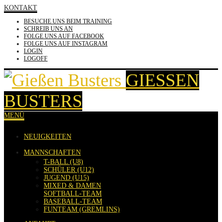
KONTAKT
BESUCHE UNS BEIM TRAINING
SCHREIB UNS AN
FOLGE UNS AUF FACEBOOK
FOLGE UNS AUF INSTAGRAM
LOGIN
LOGOFF
GIESSEN B
USTERS
MENÜ
NEUIGKEITEN
MANNSCHAFTEN
T-BALL (U8)
SCHÜLER (U12)
JUGEND (U15)
MIXED & DAMEN
SOFTBALL-TEAM
BASEBALL-TEAM
FUNTEAM (GREMLINS)