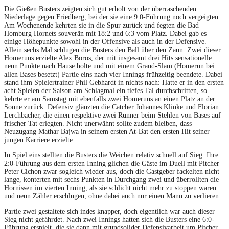
Die Gießen Busters zeigten sich gut erholt von der überraschenden
Niederlage gegen Friedberg, bei der sie eine 9:0-Führung noch vergeigten.
Am Wochenende kehrten sie in die Spur zurück und fegten die Bad
Homburg Hornets souverän mit 18:2 und 6:3 vom Platz. Dabei gab es
einige Höhepunkte sowohl in der Offensive als auch in der Defensive.
Allein sechs Mal schlugen die Busters den Ball über den Zaun. Zwei dieser
Homeruns erzielte Alex Boros, der mit insgesamt drei Hits sensationelle
neun Punkte nach Hause holte und mit einem Grand-Slam (Homerun bei
allen Bases besetzt) Partie eins nach vier Innings frühzeitig beendete. Dabei
stand ihm Spielertrainer Phil Gebhardt in nichts nach: Hatte er in den ersten
acht Spielen der Saison am Schlagmal ein tiefes Tal durchschritten, so
kehrte er am Samstag mit ebenfalls zwei Homeruns an einen Platz an der
Sonne zurück. Defensiv glänzten die Catcher Johannes Klinke und Florian
Lerchbacher, die einen respektive zwei Runner beim Stehlen von Bases auf
frischer Tat erlegten. Nicht unerwähnt sollte zudem bleiben, dass
Neuzugang Mathar Bajwa in seinem ersten At-Bat den ersten Hit seiner
jungen Karriere erzielte.
In Spiel eins stellten die Busters die Weichen relativ schnell auf Sieg. Ihre
2:0-Führung aus dem ersten Inning glichen die Gäste im Duell mit Pitcher
Peter Cichon zwar sogleich wieder aus, doch die Gastgeber fackelten nicht
lange, konterten mit sechs Punkten in Durchgang zwei und überrollten die
Hornissen im vierten Inning, als sie schlicht nicht mehr zu stoppen waren
und neun Zähler erschlugen, ohne dabei auch nur einen Mann zu verlieren.
Partie zwei gestaltete sich indes knapper, doch eigentlich war auch dieser
Sieg nicht gefährdet. Nach zwei Innings hatten sich die Busters eine 6:0-
Führung erspielt, die sie dann mit grundsolider Defensivarbeit um Pitcher