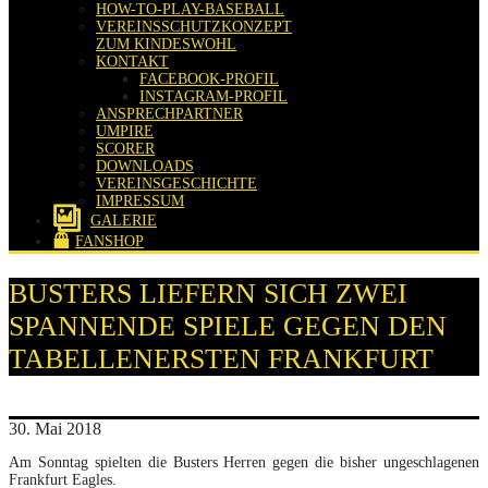
HOW-TO-PLAY-BASEBALL
VEREINSSCHUTZKONZEPT
ZUM KINDESWOHL
KONTAKT
FACEBOOK-PROFIL
INSTAGRAM-PROFIL
ANSPRECHPARTNER
UMPIRE
SCORER
DOWNLOADS
VEREINSGESCHICHTE
IMPRESSUM
GALERIE
FANSHOP
BUSTERS LIEFERN SICH ZWEI
SPANNENDE SPIELE GEGEN DEN
TABELLENERSTEN FRANKFURT
30. Mai 2018
Am Sonntag spielten die Busters Herren gegen die bisher ungeschlagenen
Frankfurt Eagles.