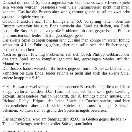
Diesmal mit nur 11 Spielern angereist war klar, dass es zwei schwere Spiele
sein werden würden, besonders weil viele Stammspieler nicht mitfahren
konnten. Das hat die Busters aber wenig entmutigt und es sollten zwei sehr
spannende Spiele werden.
Obwohl Frankfurt nach fünf Innings einen 5:0 Vorsprung hatte, haben die
Busters weiterhin bis zum Ende versucht das Spiel zu drehen, am Ende
hatten die Busters jedoch zu große Probleme mit dem gegnerischen Pitcher
und mussten sich leider mit 2:5 geschlagen geben.
Das zweite Spiel dagegen begann sehr gut und man konnte im ersten Inning
schon mit 4:1 in Führung gehen, aber nun sollte sich der Pitchermangel
bemerkbar machen.
Nach zu großen Pitching Problemen sah sich Coach Philipp Gebhardt, der
das erste Spiel schon komplett gepitcht hat, gezwungen wieder auf den
Mound zu treten.
Die Busters haben weiterhin ihr bestes gegeben um im Spiel zu bleiben und
kämpften bis zum Ende, leider reichte es nicht und auch das zweite Spiel
endete knapp mit 9:10.
Fazit: Es waren zwei sehr gute und spannende Baseballspiele, die aber leider
knapp verloren wurden. Das Team hat dennoch eine sehr gute Leistung
gezeigt. Insbesondere Philipp Gebhardt, der 10 Innings pitchen musste, und
Richard „Pichy“ Hilgart, der beide Spiele als Catcher spielte, sind hier
hervorzuheben, aber auch viele Spieler, die sonst weniger Spielzeit
bekamen, konnten sich aufgrund des Spielermangels beweisen.
Das nächste Spiel wird am Samstag den 02.06. in Gießen gegen die Main-
Taunus Redwings, wieder in voller Stärke, stattfinden