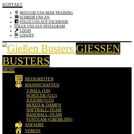
KONTAKT
BESUCHE UNS BEIM TRAINING
SCHREIB UNS AN
FOLGE UNS AUF FACEBOOK
FOLGE UNS AUF INSTAGRAM
LOGIN
LOGOFF
GIESSEN B
USTERS
MENÜ
NEUIGKEITEN
MANNSCHAFTEN
T-BALL (U8)
SCHÜLER (U12)
JUGEND (U15)
MIXED & DAMEN
SOFTBALL-TEAM
BASEBALL-TEAM
FUNTEAM (GREMLINS)
ANFAHRT
VEREIN