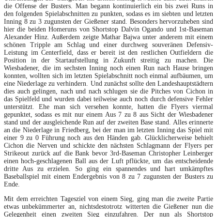
die Offense der Busters. Man begann kontinuierlich ein bis zwei Runs in
den folgenden Spielabschnitten zu punkten, sodass es im siebten und letzten
Inning 8 zu 3 zugunsten der Gießener stand. Besonders hervorzuheben sind
hier die beiden Homeruns von Shortstop Dalvin Ogando und 1st-Baseman
Alexander Hinz. Außerdem zeigte Mathar Bajwa unter anderem mit einem
schönen Tripple am Schlag und einer durchweg souveränen Defensiv-
Leistung im Centerfield, dass er bereit ist den restlichen Outfieldern die
Position in der Startaufstellung in Zukunft streitig zu machen. Die
Wiesbadener, die im sechsten Inning noch einen Run nach Hause bringen
konnten, wollten sich im letzten Spielabschnitt noch einmal aufbäumen, um
eine Niederlage zu verhindern. Und zunächst sollte den Landeshauptstädtern
dies auch gelingen, nach und nach schlugen sie die Pitches von Cichon in
das Spielfeld und wurden dabei teilweise auch noch durch defensive Fehler
unterstützt. Ehe man sich versehen konnte, hatten die Flyers viermal
gepunktet, sodass es mit nur einem Aus 7 zu 8 aus Sicht der Wiesbadener
stand und der ausgleichende Run auf der zweiten Base stand. Alles erinnerte
an die Niederlage in Friedberg, bei der man im letzten Inning das Spiel mit
einer 9 zu 0 Führung noch aus den Händen gab. Glücklicherweise behielt
Cichon die Nerven und schickte den nächsten Schlagmann der Flyers per
Strikeout zurück auf die Bank bevor 3rd-Baseman Christopher Leinberger
einen hoch-geschlagenen Ball aus der Luft pflückte, um das entscheidende
dritte Aus zu erzielen. So ging ein spannendes und hart umkämpftes
Baseballspiel mit einem Endergebnis von 8 zu 7 zugunsten der Busters zu
Ende.
Mit dem erreichten Tagesziel von einem Sieg, ging man die zweite Partie
etwas unbekümmerter an, nichtsdestotrotz witterten die Gießener nun die
Gelegenheit einen zweiten Sieg einzufahren. Der nun als Shortstop