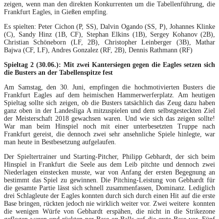
zeigen, wenn man den direkten Konkurrenten um die Tabellenführung, die
Frankfurt Eagles, in Gießen empfing.
Es spielten: Peter Cichon (P, SS), Dalvin Ogando (SS, P), Johannes Klinke
(C), Sandy Hinz (1B, CF), Stephan Elkins (1B), Sergey Kohanov (2B),
Christian Schöneborn (LF, 2B), Christopher Leinberger (3B), Mathar
Bajwa (CF, LF), Andres Gonzalez (RF, 2B), Dennis Rathmann (RF)
Spieltag 2 (30.06.): Mit zwei Kantersiegen gegen die Eagles setzen sich
die Busters an der Tabellenspitze fest
Am Samstag, den 30. Juni, empfingen die hochmotivierten Busters die
Frankfurt Eagles auf dem heimischen Hammerwerferplatz. Am heutigen
Spieltag sollte sich zeigen, ob die Busters tatsächlich das Zeug dazu haben
ganz oben in der Landesliga A mitzuspielen und dem selbstgesteckten Ziel
der Meisterschaft 2018 gewachsen waren. Und wie sich das zeigen sollte!
War man beim Hinspiel noch mit einer unterbesetzten Truppe nach
Frankfurt gereist, die dennoch zwei sehr ansehnliche Spiele hinlegte, war
man heute in Bestbesetzung aufgelaufen.
Der Spieltertrainer und Starting-Pitcher, Philipp Gebhardt, der sich beim
Hinspiel in Frankfurt die Seele aus dem Leib pitchte und dennoch zwei
Niederlagen einstecken musste, war von Anfang der ersten Begegnung an
bestimmt das Spiel zu gewinnen. Die Pitching-Leistung von Gebhardt für
die gesamte Partie lässt sich schnell zusammenfassen, Dominanz. Lediglich
drei Schlagleute der Eagles konnten durch sich durch einen Hit auf die erste
Base bringen, rückten jedoch nie wirklich weiter vor. Zwei weitere konnten
die wenigen Würfe von Gebhardt erspähen, die nicht in die Strikezone