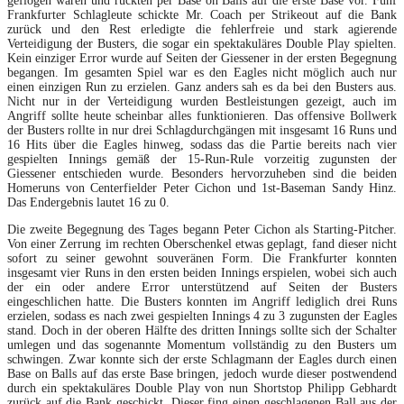
geflogen waren und rückten per Base on Balls auf die erste Base vor. Fünf
Frankfurter Schlagleute schickte Mr. Coach per Strikeout auf die Bank
zurück und den Rest erledigte die fehlerfreie und stark agierende
Verteidigung der Busters, die sogar ein spektakuläres Double Play spielten.
Kein einziger Error wurde auf Seiten der Giessener in der ersten Begegnung
begangen. Im gesamten Spiel war es den Eagles nicht möglich auch nur
einen einzigen Run zu erzielen. Ganz anders sah es da bei den Busters aus.
Nicht nur in der Verteidigung wurden Bestleistungen gezeigt, auch im
Angriff sollte heute scheinbar alles funktionieren. Das offensive Bollwerk
der Busters rollte in nur drei Schlagdurchgängen mit insgesamt 16 Runs und
16 Hits über die Eagles hinweg, sodass das die Partie bereits nach vier
gespielten Innings gemäß der 15-Run-Rule vorzeitig zugunsten der
Giessener entschieden wurde. Besonders hervorzuheben sind die beiden
Homeruns von Centerfielder Peter Cichon und 1st-Baseman Sandy Hinz.
Das Endergebnis lautet 16 zu 0.
Die zweite Begegnung des Tages begann Peter Cichon als Starting-Pitcher.
Von einer Zerrung im rechten Oberschenkel etwas geplagt, fand dieser nicht
sofort zu seiner gewohnt souveränen Form. Die Frankfurter konnten
insgesamt vier Runs in den ersten beiden Innings erspielen, wobei sich auch
der ein oder andere Error unterstützend auf Seiten der Busters
eingeschlichen hatte. Die Busters konnten im Angriff lediglich drei Runs
erzielen, sodass es nach zwei gespielten Innings 4 zu 3 zugunsten der Eagles
stand. Doch in der oberen Hälfte des dritten Innings sollte sich der Schalter
umlegen und das sogenannte Momentum vollständig zu den Busters um
schwingen. Zwar konnte sich der erste Schlagmann der Eagles durch einen
Base on Balls auf das erste Base bringen, jedoch wurde dieser postwendend
durch ein spektakuläres Double Play von nun Shortstop Philipp Gebhardt
zurück auf die Bank geschickt. Dieser fing einen geschlagenen Ball aus der