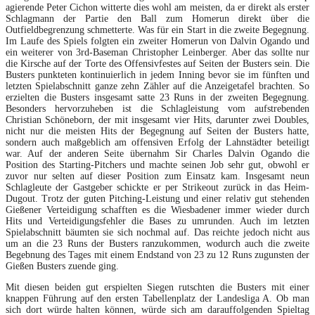
agierende Peter Cichon witterte dies wohl am meisten, da er direkt als erster
Schlagmann der Partie den Ball zum Homerun direkt über die
Outfieldbegrenzung schmetterte. Was für ein Start in die zweite Begegnung.
Im Laufe des Spiels folgten ein zweiter Homerun von Dalvin Ogando und
ein weiterer von 3rd-Baseman Christopher Leinberger. Aber das sollte nur
die Kirsche auf der Torte des Offensivfestes auf Seiten der Busters sein. Die
Busters punkteten kontinuierlich in jedem Inning bevor sie im fünften und
letzten Spielabschnitt ganze zehn Zähler auf die Anzeigetafel brachten. So
erzielten die Busters insgesamt satte 23 Runs in der zweiten Begegnung.
Besonders hervorzuheben ist die Schlagleistung vom aufstrebenden
Christian Schöneborn, der mit insgesamt vier Hits, darunter zwei Doubles,
nicht nur die meisten Hits der Begegnung auf Seiten der Busters hatte,
sondern auch maßgeblich am offensiven Erfolg der Lahnstädter beteiligt
war. Auf der anderen Seite übernahm Sir Charles Dalvin Ogando die
Position des Starting-Pitchers und machte seinen Job sehr gut, obwohl er
zuvor nur selten auf dieser Position zum Einsatz kam. Insgesamt neun
Schlagleute der Gastgeber schickte er per Strikeout zurück in das Heim-
Dugout. Trotz der guten Pitching-Leistung und einer relativ gut stehenden
Gießener Verteidigung schafften es die Wiesbadener immer wieder durch
Hits und Verteidigungsfehler die Bases zu umrunden. Auch im letzten
Spielabschnitt bäumten sie sich nochmal auf. Das reichte jedoch nicht aus
um an die 23 Runs der Busters ranzukommen, wodurch auch die zweite
Begebnung des Tages mit einem Endstand von 23 zu 12 Runs zugunsten der
Gießen Busters zuende ging.
Mit diesen beiden gut erspielten Siegen rutschten die Busters mit einer
knappen Führung auf den ersten Tabellenplatz der Landesliga A. Ob man
sich dort würde halten können, würde sich am darauffolgenden Spieltag