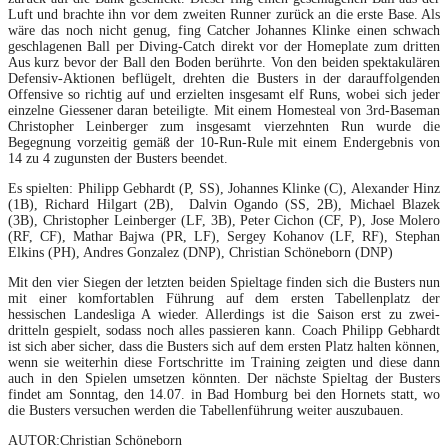
Luft und brachte ihn vor dem zweiten Runner zurück an die erste Base. Als
wäre das noch nicht genug, fing Catcher Johannes Klinke einen schwach
geschlagenen Ball per Diving-Catch direkt vor der Homeplate zum dritten
Aus kurz bevor der Ball den Boden berührte. Von den beiden spektakulären
Defensiv-Aktionen beflügelt, drehten die Busters in der darauffolgenden
Offensive so richtig auf und erzielten insgesamt elf Runs, wobei sich jeder
einzelne Giessener daran beteiligte. Mit einem Homesteal von 3rd-Baseman
Christopher Leinberger zum insgesamt vierzehnten Run wurde die
Begegnung vorzeitig gemäß der 10-Run-Rule mit einem Endergebnis von
14 zu 4 zugunsten der Busters beendet.
Es spielten: Philipp Gebhardt (P, SS), Johannes Klinke (C), Alexander Hinz
(1B), Richard Hilgart (2B), Dalvin Ogando (SS, 2B), Michael Blazek
(3B), Christopher Leinberger (LF, 3B), Peter Cichon (CF, P), Jose Molero
(RF, CF), Mathar Bajwa (PR, LF), Sergey Kohanov (LF, RF), Stephan
Elkins (PH), Andres Gonzalez (DNP), Christian Schöneborn (DNP)
Mit den vier Siegen der letzten beiden Spieltage finden sich die Busters nun
mit einer komfortablen Führung auf dem ersten Tabellenplatz der
hessischen Landesliga A wieder. Allerdings ist die Saison erst zu zwei-
dritteln gespielt, sodass noch alles passieren kann. Coach Philipp Gebhardt
ist sich aber sicher, dass die Busters sich auf dem ersten Platz halten können,
wenn sie weiterhin diese Fortschritte im Training zeigten und diese dann
auch in den Spielen umsetzen könnten. Der nächste Spieltag der Busters
findet am Sonntag, den 14.07. in Bad Homburg bei den Hornets statt, wo
die Busters versuchen werden die Tabellenführung weiter auszubauen.
AUTOR:Christian Schöneborn