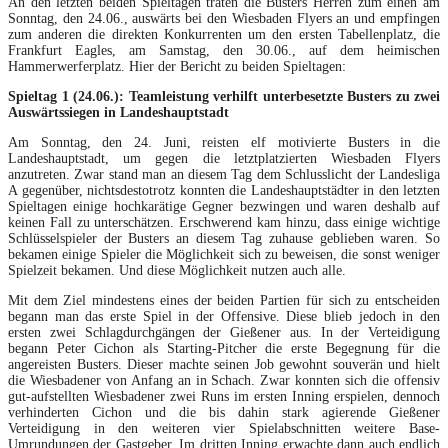
An den letzten beiden Spieltagen traten die Busters Herren zum einen am
Sonntag, den 24.06., auswärts bei den Wiesbaden Flyers an und empfingen
zum anderen die direkten Konkurrenten um den ersten Tabellenplatz, die
Frankfurt Eagles, am Samstag, den 30.06., auf dem heimischen
Hammerwerferplatz. Hier der Bericht zu beiden Spieltagen:
Spieltag 1 (24.06.): Teamleistung verhilft unterbesetzte Busters zu zwei
Auswärtssiegen in Landeshauptstadt
Am Sonntag, den 24. Juni, reisten elf motivierte Busters in die
Landeshauptstadt, um gegen die letztplatzierten Wiesbaden Flyers
anzutreten. Zwar stand man an diesem Tag dem Schlusslicht der Landesliga
A gegenüber, nichtsdestotrotz konnten die Landeshauptstädter in den letzten
Spieltagen einige hochkarätige Gegner bezwingen und waren deshalb auf
keinen Fall zu unterschätzen. Erschwerend kam hinzu, dass einige wichtige
Schlüsselspieler der Busters an diesem Tag zuhause geblieben waren. So
bekamen einige Spieler die Möglichkeit sich zu beweisen, die sonst weniger
Spielzeit bekamen. Und diese Möglichkeit nutzen auch alle.
Mit dem Ziel mindestens eines der beiden Partien für sich zu entscheiden
begann man das erste Spiel in der Offensive. Diese blieb jedoch in den
ersten zwei Schlagdurchgängen der Gießener aus. In der Verteidigung
begann Peter Cichon als Starting-Pitcher die erste Begegnung für die
angereisten Busters. Dieser machte seinen Job gewohnt souverän und hielt
die Wiesbadener von Anfang an in Schach. Zwar konnten sich die offensiv
gut-aufstellten Wiesbadener zwei Runs im ersten Inning erspielen, dennoch
verhinderten Cichon und die bis dahin stark agierende Gießener
Verteidigung in den weiteren vier Spielabschnitten weitere Base-
Umrundungen der Gastgeber. Im dritten Inning erwachte dann auch endlich