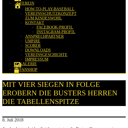
VEREIN
HOW-TO-PLAY-BASEBALL
VEREINSSCHUTZKONZEPT
ZUM KINDESWOHL
KONTAKT
FACEBOOK-PROFIL
INSTAGRAM-PROFIL
ANSPRECHPARTNER
UMPIRE
SCORER
DOWNLOADS
VEREINSGESCHICHTE
IMPRESSUM
GALERIE
FANSHOP
MIT VIER SIEGEN IN FOLGE
EROBERN DIE BUSTERS HERREN
DIE TABELLENSPITZE
8. Juli 2018