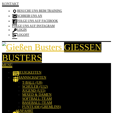
KONTAKT
BESUCHE UNS BEIM TRAINING
SCHREIB UNS AN
FOLGE UNS AUF FACEBOOK
FOLGE UNS AUF INSTAGRAM
LOGIN
LOGOFF
GIESSEN B
USTERS
MENÜ
NEUIGKEITEN
MANNSCHAFTEN
T-BALL (U8)
SCHÜLER (U12)
JUGEND (U15)
MIXED & DAMEN
SOFTBALL-TEAM
BASEBALL-TEAM
FUNTEAM (GREMLINS)
ANFAHRT