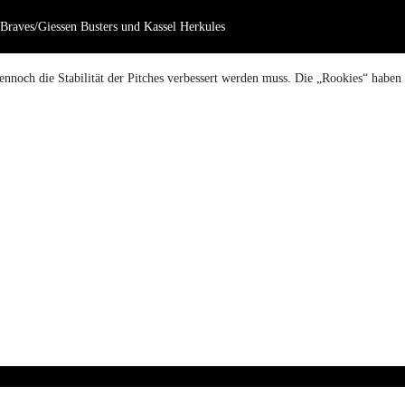
Braves/Giessen Busters und Kassel Herkules
ennoch die Stabilität der Pitches verbessert werden muss. Die „Rookies“ haben