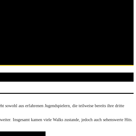
sowohl aus erfahrenen Jugendspielern, die teilweise bereits ihre dritte
 weiter. Insgesamt kamen viele Walks zustande, jedoch auch sehenswerte Hits.