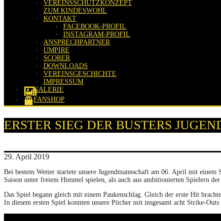
VEREINSSCHUTZKONZEPT
ZUM KINDESWOHL
KONTAKT
FACEBOOK-PROFIL
INSTAGRAM-PROFIL
ANSPRECHPARTNER
UMPIRE
SCORER
DOWNLOADS
VEREINSGESCHICHTE
IMPRESSUM
GALERIE
FANSHOP
ERSTER SIEG DER BUSTERS JUGEN
29. April 2019
Bei bestem Wetter startete unsere Jugendmannschaft am 06. April mit einem Sp
Saison unter freiem Himmel spielen, als auch aus ambitionierten Spielern der 
Das Spiel begann gleich mit einem Paukenschlag. Gleich der erste Hit bracht
In diesem ersten Spiel konnten unsere Pitcher mit insgesamt acht Strike-Outs 