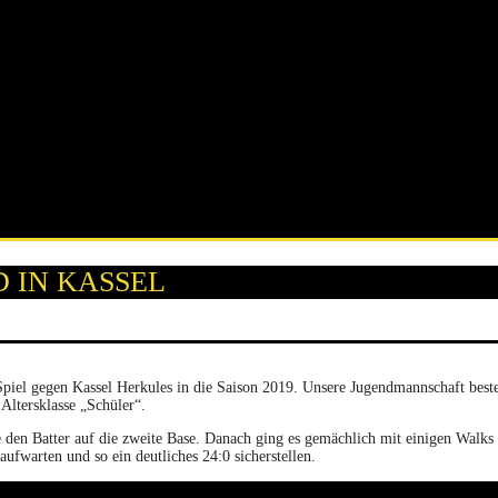
D IN KASSEL
iel gegen Kassel Herkules in die Saison 2019. Unsere Jugendmannschaft besteht 
Altersklasse „Schüler“.
e den Batter auf die zweite Base. Danach ging es gemächlich mit einigen Walks
aufwarten und so ein deutliches 24:0 sicherstellen.