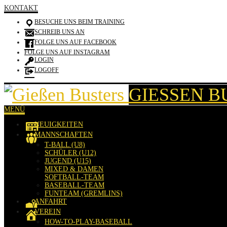
KONTAKT
BESUCHE UNS BEIM TRAINING
SCHREIB UNS AN
FOLGE UNS AUF FACEBOOK
FOLGE UNS AUF INSTAGRAM
LOGIN
LOGOFF
GIESSEN B
MENÜ
NEUIGKEITEN
MANNSCHAFTEN
T-BALL (U8)
SCHÜLER (U12)
JUGEND (U15)
MIXED & DAMEN
SOFTBALL-TEAM
BASEBALL-TEAM
FUNTEAM (GREMLINS)
ANFAHRT
VEREIN
HOW-TO-PLAY-BASEBALL