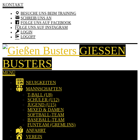
KONTAKT
BESUCHE UNS BEIM TRAINING
SCHREIB UNS AN
FOLGE UNS AUF FACEBOOK
FOLGE UNS AUF INSTAGRAM
LOGIN
LOGOFF
GIESSEN B
USTERS
MENÜ
NEUIGKEITEN
MANNSCHAFTEN
T-BALL (U8)
SCHÜLER (U12)
JUGEND (U15)
MIXED & DAMEN
SOFTBALL-TEAM
BASEBALL-TEAM
FUNTEAM (GREMLINS)
ANFAHRT
VEREIN