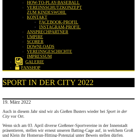
HOW-TO-PLAY-BASEBALL
VEREINSSCHUTZKONZEPT
ZUM KINDESWOHL
KONTAKT
FACEBOOK-PROFIL
INSTAGRAM-PROFIL
ANSPRECHPARTNER
UMPIRE
SCORER
DOWNLOADS
VEREINSGESCHICHTE
IMPRESSUM
GALERIE
FANSHOP
SPORT IN DER CITY 2022
19. März 2022
Auch in diesem Jahr sind wir als Gießen Busters wieder bei
Sport in der
City
vor Ort.
Wenn sich am 03. April diverse Gießener-Sportvereine in der Innenstadt
präsentieren, stellen wir erneut unseren Batting-Cage auf, in welchem Groß
und Klein ihr Homerun-Hitting-Potenzial unter Beweis stellen dürfen.