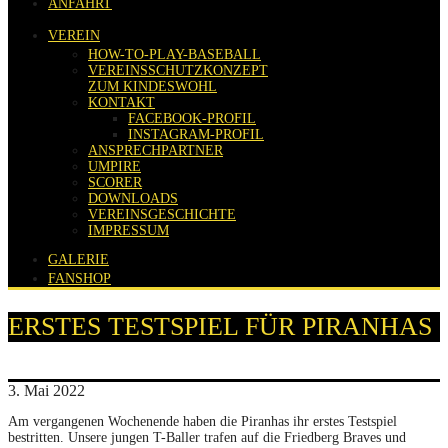
ANFAHRT
VEREIN
HOW-TO-PLAY-BASEBALL
VEREINSSCHUTZKONZEPT
ZUM KINDESWOHL
KONTAKT
FACEBOOK-PROFIL
INSTAGRAM-PROFIL
ANSPRECHPARTNER
UMPIRE
SCORER
DOWNLOADS
VEREINSGESCHICHTE
IMPRESSUM
GALERIE
FANSHOP
ERSTES TESTSPIEL FÜR PIRANHAS
3. Mai 2022
Am vergangenen Wochenende haben die Piranhas ihr erstes Testspiel
bestritten. Unsere jungen T-Baller trafen auf die Friedberg Braves und