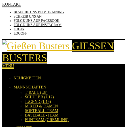
KONTAKT
BESUCHE UNS BEIM TRAINING
SCHREIB UNS AN
FOLGE UNS AUF FACEBOOK
FOLGE UNS AUF INSTAGRAM
LOGIN
LOGOFF
GIESSEN B
USTERS
MENÜ
NEUIGKEITEN
MANNSCHAFTEN
T-BALL (U8)
SCHÜLER (U12)
JUGEND (U15)
MIXED & DAMEN
SOFTBALL-TEAM
BASEBALL-TEAM
FUNTEAM (GREMLINS)