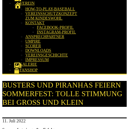
VEREIN
HOW-TO-PLAY-BASEBALL
VEREINSSCHUTZKONZEPT
ZUM KINDESWOHL
KONTAKT
FACEBOOK-PROFIL
INSTAGRAM-PROFIL
ANSPRECHPARTNER
UMPIRE
SCORER
DOWNLOADS
VEREINSGESCHICHTE
IMPRESSUM
GALERIE
FANSHOP
BUSTERS UND PIRANHAS FEIERN
SOMMERFEST: TOLLE STIMMUNG
BEI GROSS UND KLEIN
11. Juli 2022