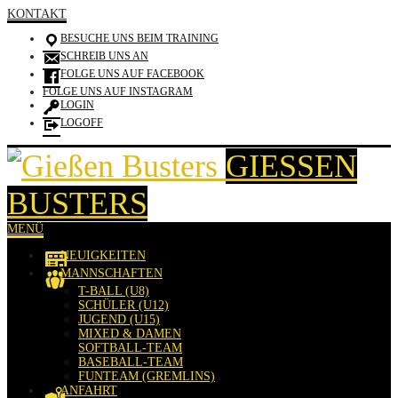
KONTAKT
BESUCHE UNS BEIM TRAINING
SCHREIB UNS AN
FOLGE UNS AUF FACEBOOK
FOLGE UNS AUF INSTAGRAM
LOGIN
LOGOFF
GIESSEN B
USTERS
MENÜ
NEUIGKEITEN
MANNSCHAFTEN
T-BALL (U8)
SCHÜLER (U12)
JUGEND (U15)
MIXED & DAMEN
SOFTBALL-TEAM
BASEBALL-TEAM
FUNTEAM (GREMLINS)
ANFAHRT