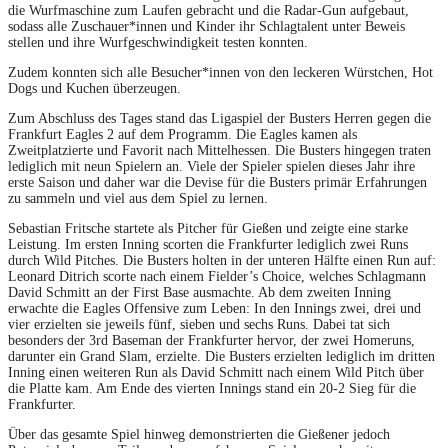
die Wurfmaschine zum Laufen gebracht und die Radar-Gun aufgebaut,
sodass alle Zuschauer*innen und Kinder ihr Schlagtalent unter Beweis
stellen und ihre Wurfgeschwindigkeit testen konnten.
Zudem konnten sich alle Besucher*innen von den leckeren Würstchen, Hot
Dogs und Kuchen überzeugen.
Zum Abschluss des Tages stand das Ligaspiel der Busters Herren gegen die
Frankfurt Eagles 2 auf dem Programm. Die Eagles kamen als
Zweitplatzierte und Favorit nach Mittelhessen. Die Busters hingegen traten
lediglich mit neun Spielern an. Viele der Spieler spielen dieses Jahr ihre
erste Saison und daher war die Devise für die Busters primär Erfahrungen
zu sammeln und viel aus dem Spiel zu lernen.
Sebastian Fritsche startete als Pitcher für Gießen und zeigte eine starke
Leistung. Im ersten Inning scorten die Frankfurter lediglich zwei Runs
durch Wild Pitches. Die Busters holten in der unteren Hälfte einen Run auf:
Leonard Ditrich scorte nach einem Fielder’s Choice, welches Schlagmann
David Schmitt an der First Base ausmachte. Ab dem zweiten Inning
erwachte die Eagles Offensive zum Leben: In den Innings zwei, drei und
vier erzielten sie jeweils fünf, sieben und sechs Runs. Dabei tat sich
besonders der 3rd Baseman der Frankfurter hervor, der zwei Homeruns,
darunter ein Grand Slam, erzielte. Die Busters erzielten lediglich im dritten
Inning einen weiteren Run als David Schmitt nach einem Wild Pitch über
die Platte kam. Am Ende des vierten Innings stand ein 20-2 Sieg für die
Frankfurter.
Über das gesamte Spiel hinweg demonstrierten die Gießener jedoch