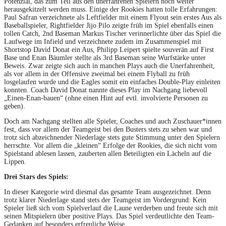
Potenzial, das zum Teil aus den unerfahrenen Spielern noch weiter
herausgekitzelt werden muss. Einige der Rookies hatten tolle Erfahrungen:
Paul Safran verzeichnete als Leftfielder mit einem Flyout sein erstes Aus als
Baseballspieler, Rightfielder Jijo Pilo zeigte früh im Spiel ebenfalls einen
tollen Catch, 2nd Baseman Markus Tischer verinnerlichte über das Spiel die
Laufwege im Infield und verzeichnete zudem im Zusammenspiel mit
Shortstop David Donat ein Aus, Philipp Leipert spielte souverän auf First
Base und Enan Bäumler stellte als 3rd Baseman seine Wurfstärke unter
Beweis. Zwar zeigte sich auch in manchen Plays auch die Unerfahrenheit,
als vor allem in der Offensive zweimal bei einem Flyball zu früh
losgelaufen wurde und die Eagles somit ein einfaches Double-Play einleiten
konnten. Coach David Donat nannte dieses Play im Nachgang liebevoll
„Einen-Enan-bauen“ (ohne einen Hint auf evtl. involvierte Personen zu
geben).
Doch am Nachgang stellten alle Spieler, Coaches und auch Zuschauer*innen
fest, dass vor allem der Teamgeist bei den Busters stets zu sehen war und
trotz sich abzeichnender Niederlage stets gute Stimmung unter den Spielern
herrschte. Vor allem die „kleinen“ Erfolge der Rookies, die sich nicht vom
Spielstand ablesen lassen, zauberten allen Beteiligten ein Lächeln auf die
Lippen.
Drei Stars des Spiels:
In dieser Kategorie wird diesmal das gesamte Team ausgezeichnet. Denn
trotz klarer Niederlage stand stets der Teamgeist im Vordergrund: Kein
Spieler ließ sich vom Spielverlauf die Laune verderben und freute sich mit
seinen Mitspielern über positive Plays. Das Spiel verdeutlichte den Team-
Gedanken auf besonders erfreuliche Weise.