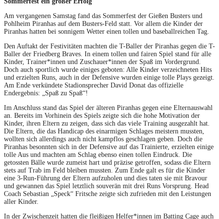
Sommerfest ein großer Erfolg
Am vergangenen Samstag fand das Sommerfest der Gießen Busters und
Pohlheim Piranhas auf dem Busters-Feld statt. Vor allem die Kinder der
Piranhas hatten bei sonnigem Wetter einen tollen und baseballreichen Tag.
Den Auftakt der Festivitäten machten die T-Baller der Piranhas gegen die T-
Baller der Friedberg Braves. In einem tollen und fairen Spiel stand für alle
Kinder, Trainer*innen und Zuschauer*innen der Spaß im Vordergrund.
Doch auch sportlich wurde einiges geboten: Alle Kinder verzeichneten Hits
und erzielten Runs, auch in der Defensive wurden einige tolle Plays gezeigt.
Am Ende verkündete Stadionsprecher David Donat das offizielle
Endergebnis: „Spaß zu Spaß“!
Im Anschluss stand das Spiel der älteren Piranhas gegen eine Elternauswahl
an. Bereits im Vorhinein des Spiels zeigte sich die hohe Motivation der
Kinder, ihren Eltern zu zeigen, dass sich das viele Training ausgezahlt hat.
Die Eltern, die das Handicap des einarmigen Schlages meistern mussten,
wollten sich allerdings auch nicht kampflos geschlagen geben. Doch die
Piranhas besonnten sich in der Defensive auf das Trainierte, erzielten einige
tolle Aus und machten am Schlag ebenso einen tollen Eindruck. Die
getossten Bälle wurde zumeist hart und präzise getroffen, sodass die Eltern
stets auf Trab im Feld bleiben mussten. Zum Ende galt es für die Kinder
eine 3-Run-Führung der Eltern aufzuholen und dies taten sie mit Bravour
und gewannen das Spiel letztlich souverän mit drei Runs Vorsprung. Head
Coach Sebastian „Speck“ Fritsche zeigte sich zufrieden mit den Leistungen
aller Kinder.
In der Zwischenzeit hatten die fleißigen Helfer*innen im Batting Cage auch