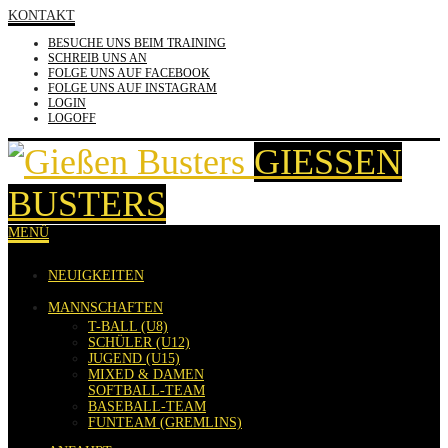
KONTAKT
BESUCHE UNS BEIM TRAINING
SCHREIB UNS AN
FOLGE UNS AUF FACEBOOK
FOLGE UNS AUF INSTAGRAM
LOGIN
LOGOFF
GIESSEN B
USTERS
MENÜ
NEUIGKEITEN
MANNSCHAFTEN
T-BALL (U8)
SCHÜLER (U12)
JUGEND (U15)
MIXED & DAMEN
SOFTBALL-TEAM
BASEBALL-TEAM
FUNTEAM (GREMLINS)