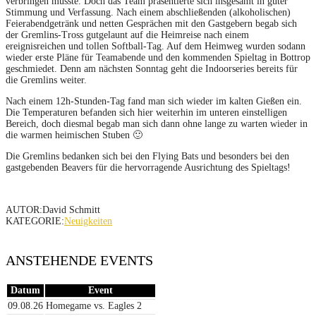
verbringen musste. Doch das Team präsentierte sich insgesamt in guter
Stimmung und Verfassung. Nach einem abschließenden (alkoholischen)
Feierabendgetränk und netten Gesprächen mit den Gastgebern begab sich
der Gremlins-Tross gutgelaunt auf die Heimreise nach einem
ereignisreichen und tollen Softball-Tag. Auf dem Heimweg wurden sodann
wieder erste Pläne für Teamabende und den kommenden Spieltag in Bottrop
geschmiedet. Denn am nächsten Sonntag geht die Indoorseries bereits für
die Gremlins weiter.
Nach einem 12h-Stunden-Tag fand man sich wieder im kalten Gießen ein.
Die Temperaturen befanden sich hier weiterhin im unteren einstelligen
Bereich, doch diesmal begab man sich dann ohne lange zu warten wieder in
die warmen heimischen Stuben 🙂
Die Gremlins bedanken sich bei den Flying Bats und besonders bei den
gastgebenden Beavers für die hervorragende Ausrichtung des Spieltags!
AUTOR:David Schmitt
KATEGORIE:
Neuigkeiten
ANSTEHENDE EVENTS
Datum
Event
09.08.26
Homegame vs. Eagles 2