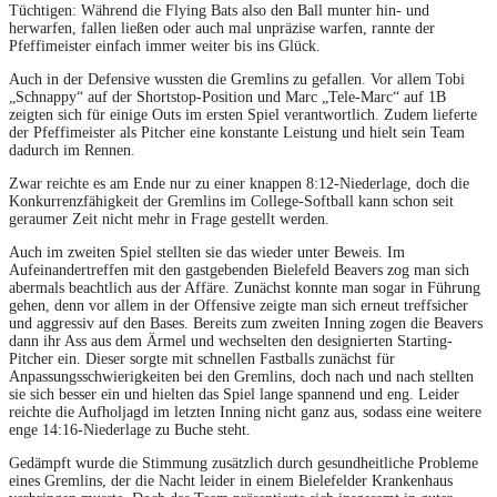
Tüchtigen: Während die Flying Bats also den Ball munter hin- und
herwarfen, fallen ließen oder auch mal unpräzise warfen, rannte der
Pfeffimeister einfach immer weiter bis ins Glück.
Auch in der Defensive wussten die Gremlins zu gefallen. Vor allem Tobi
„Schnappy“ auf der Shortstop-Position und Marc „Tele-Marc“ auf 1B
zeigten sich für einige Outs im ersten Spiel verantwortlich. Zudem lieferte
der Pfeffimeister als Pitcher eine konstante Leistung und hielt sein Team
dadurch im Rennen.
Zwar reichte es am Ende nur zu einer knappen 8:12-Niederlage, doch die
Konkurrenzfähigkeit der Gremlins im College-Softball kann schon seit
geraumer Zeit nicht mehr in Frage gestellt werden.
Auch im zweiten Spiel stellten sie das wieder unter Beweis. Im
Aufeinandertreffen mit den gastgebenden Bielefeld Beavers zog man sich
abermals beachtlich aus der Affäre. Zunächst konnte man sogar in Führung
gehen, denn vor allem in der Offensive zeigte man sich erneut treffsicher
und aggressiv auf den Bases. Bereits zum zweiten Inning zogen die Beavers
dann ihr Ass aus dem Ärmel und wechselten den designierten Starting-
Pitcher ein. Dieser sorgte mit schnellen Fastballs zunächst für
Anpassungsschwierigkeiten bei den Gremlins, doch nach und nach stellten
sie sich besser ein und hielten das Spiel lange spannend und eng. Leider
reichte die Aufholjagd im letzten Inning nicht ganz aus, sodass eine weitere
enge 14:16-Niederlage zu Buche steht.
Gedämpft wurde die Stimmung zusätzlich durch gesundheitliche Probleme
eines Gremlins, der die Nacht leider in einem Bielefelder Krankenhaus