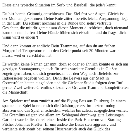
Diese eine typische Situation im Soft- und Baseball, die jede/r kennt:
Du bist bereit. Grimmig entschlossen. Das Ziel fest vor Augen. Gleich ist
der Moment gekommen. Deine Knie zittern bereits leicht. Anspannung liegt
in der Luft. Du schaust nochmal in die Runde und siehst vertraute
Gesichter, die mit dir gemeinsam diesen Moment durchleben, doch niemand
kann dir nun helfen. Deine Hände fühlen sich eiskalt an und du fragst dich,
wann wird es enden?!
Und dann kommt er endlich: Dein Teammate, auf den du am frühen
Morgen bei Temperaturen um den Gefrierpunkt seit 20 Minuten warten
musst, weil er verschlafen hat.
Es werden keine Namen genannt, doch so oder so ähnlich könnte es sich am
gestrigen Sonntagmorgen auch für sechs wackere Gremlins in Gießen
zugetragen haben, die sich gemeinsam auf den Weg nach Bielefeld zur
Indoorseries begeben wollten. Denn die Beavers aus der Stadt in
Ostwestfalen hatten eingeladen und die Gießener Studis folgten dem Ruf
gerne. Zwei weitere Gremlins stießen vor Ort zum Team und komplettierten
die Mannschaft.
Am Spielort traf man zunächst auf die Flying Bats aus Duisburg. In einem
spannenden Spiel konnten sich die Duisburger erst im letzten Inning
absetzen und das Spiel entscheiden, welches bis zuletzt ausgeglichen verlief.
Die Gremlins zeigten vor allem am Schlagmal durchweg gute Leistungen.
Garniert wurde dies durch einen Inside-the-Park-Homerun von Starting
Pitcher Johannes Pfeffer. Er umrundete die Bases stets aggressiv und
verdiente sich somit bei seinem Husarenstück auch das Glück des