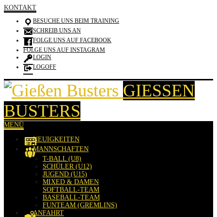
KONTAKT
BESUCHE UNS BEIM TRAINING
SCHREIB UNS AN
FOLGE UNS AUF FACEBOOK
FOLGE UNS AUF INSTAGRAM
LOGIN
LOGOFF
GIESSEN B
USTERS
MENÜ
NEUIGKEITEN
MANNSCHAFTEN
T-BALL (U8)
SCHÜLER (U12)
JUGEND (U15)
MIXED & DAMEN
SOFTBALL-TEAM
BASEBALL-TEAM
FUNTEAM (GREMLINS)
ANFAHRT