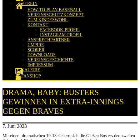
VEREIN
HOW-TO-PLAY-BASEBALL
VEREINSSCHUTZKONZEPT
ZUM KINDESWOHL
KONTAKT
FACEBOOK-PROFIL
INSTAGRAM-PROFIL
ANSPRECHPARTNER
UMPIRE
SCORER
DOWNLOADS
VEREINSGESCHICHTE
IMPRESSUM
GALERIE
FANSHOP
DRAMA, BABY: BUSTERS
GEWINNEN IN EXTRA-INNINGS
GEGEN BRAVES
7. Juni 2023
Mit einem dramatischen 19-18 sichern sich die Gießen Busters den zweiten