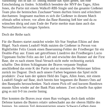
Saisonsieg! Bis in das 10. Inning musste das Spiel gehen, um eine
Entscheidung zu finden. Schließlich beendete der MVP des Tages, Allen
Jones, die Partie mit einem Walkoff-RBI-Single und das gesamte Gießener
Team plus die heimischen Zuschauer*innen durften feiern und erleichtert
durchatmen. Insgesamt machten es sich die Gießener in diesem Match
oftmals selbst schwer, vor allem das Base-Running ließ hier und da zu
wünschen übrig und zum Ende der Partie merkte man dann auch das
Nervenflattern bei einigen Spielern.
Doch der Reihe nach:
Für die Busters startet zunächst wieder Alt-Star Stephan Elkins auf dem
Hügel. Nach einem Leadoff-Walk nutzten die Gießener in Person von
Rightfielder Felix Giezek einen Baserunning-Fehler der Friedberger für ein
Double-Play aus: Einen satt getroffenen Linedrive des Friedbergers Lucio
Tippmann fischte Felix aus der Luft und erwischte den Runner auf der First
Base, der es nach einem Steal-Versuch nicht mehr rechtzeitig zurück
schaffte. Den dritten Schlagmann der Braves verpasste Stephan
anschließend das erste K der Partie und so mussten die Wetterauer hitless
zurück ins Dugout. Doch auch unsere Farben begannen das Spiel nicht
produktiv: Zwar kam der spätere Held des Tages, Allen Jones, mit einem
Leadoff-Single auf Base, doch bereits hier begannen die Busters Outs auf
den Basepaths herzuschenken. Nach einem Pick-off und kurzem Rundown
musste Allen wieder auf der Bank Platz nehmen. Zwei schnelle Aus später
ging es mit 0-0 ins zweite Inning.
Hier konnten die Braves zwar einen Run vorlegen, doch dank solider
Defense kamen die Busters relativ unbeschadet aus der oberen Hälfte des
Innings. Im unteren Teil demonstrierten unsere Schwarz-Gelben dann