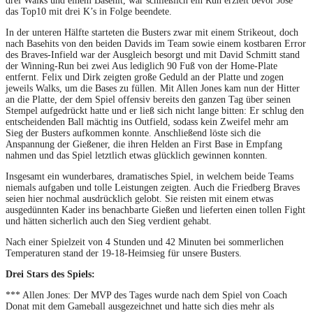
drei Walks und einem Basehit, war schließlich ein Run erzielt bevor José
das Top10 mit drei K’s in Folge beendete.
In der unteren Hälfte starteten die Busters zwar mit einem Strikeout, doch
nach Basehits von den beiden Davids im Team sowie einem kostbaren Error
des Braves-Infield war der Ausgleich besorgt und mit David Schmitt stand
der Winning-Run bei zwei Aus lediglich 90 Fuß von der Home-Plate
entfernt. Felix und Dirk zeigten große Geduld an der Platte und zogen
jeweils Walks, um die Bases zu füllen. Mit Allen Jones kam nun der Hitter
an die Platte, der dem Spiel offensiv bereits den ganzen Tag über seinen
Stempel aufgedrückt hatte und er ließ sich nicht lange bitten: Er schlug den
entscheidenden Ball mächtig ins Outfield, sodass kein Zweifel mehr am
Sieg der Busters aufkommen konnte. Anschließend löste sich die
Anspannung der Gießener, die ihren Helden an First Base in Empfang
nahmen und das Spiel letztlich etwas glücklich gewinnen konnten.
Insgesamt ein wunderbares, dramatisches Spiel, in welchem beide Teams
niemals aufgaben und tolle Leistungen zeigten. Auch die Friedberg Braves
seien hier nochmal ausdrücklich gelobt. Sie reisten mit einem etwas
ausgedünnten Kader ins benachbarte Gießen und lieferten einen tollen Fight
und hätten sicherlich auch den Sieg verdient gehabt.
Nach einer Spielzeit von 4 Stunden und 42 Minuten bei sommerlichen
Temperaturen stand der 19-18-Heimsieg für unsere Busters.
Drei Stars des Spiels:
*** Allen Jones: Der MVP des Tages wurde nach dem Spiel von Coach
Donat mit dem Gameball ausgezeichnet und hatte sich dies mehr als