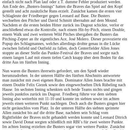
einfach nicht nach Plan lauf oder z.T. dumme Fehler produziert werden.
Am Ende des „Busters-Innings“ hatten die Braves das Spiel auf den Kopf
gestellt und acht zusätzliche Runs erzielt. Zunächst kamen die ersten vier
Schlagleute der Friedberger gegen Leonard auf Base. Die Busters
wechselten den Pitcher und David Schmitt übernahm auf dem Mound.
Nachdem er die ersten beiden Hitter zurück ins Dugout schickte, verlor er
anschließend etwas die Kontrolle, nach einem Hit-by-Pitch, einem Double,
einem Walk und zwei weiteren Wild Pitches übergaben die Busters das
Pitching-Zepter an ihr eigentliches Ace, José Molero. Dieser provozierte ein
Popup des Schlagmannes, welches allerdings drohte genau in die Lücke
zwischen Infield und Outfield zu fallen, doch Centerfielder Allen Jones
stoppte an dieser Stelle das Punkte-Festival der Braves und sorgte nach
einem langen Lauf mit einem tiefen Catch knapp über dem Boden für das
dritte Aus im fünften Inning.
Nun waren die Busters ihrerseits gefordert, um den Spieß wieder
herumzudrehen. In der unteren Hälfte des fünften Abschnitts antwortete
man zunächst mit zwei eigenen Runs. Dominator Allen Jones brachte mit
einem Double Felix Giezek sowie den eingewechselten Dirk Rübeling nach
Hause. Im sechsten Inning schenkten sich beide Teams nichts und gingen
jeweils punktlos zurück ins Dugout. Friedberg führte vor dem siebten
Inning also weiterhin mit 11-10 und konnte im siebten sowie im achten
jeweils einen weiteren Punkt nachlegen. Doch auch die Busters gingen hier
nicht geräuschlos vom Platz. In der unteren Hälfte des siebten sprintete
Allen zunächst bis auf die dritte Base, nachdem sein Schlag vom
Rightfielder der Braves nicht gehandelt werden konnte und Leonard Ditrich
sowie David Donat sorgten schließlich mit RBI’s für zwei weitere Punkte.
Im achten Inning erzielten die Busters sogar vier weitere Punkte. Zunächst