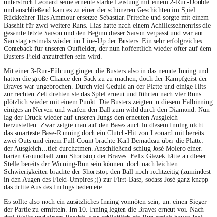
unterstrich Leonard seine erneute starke Leistung mit einem 2-Run-Double
und anschließend kam es zu einer der schöneren Geschichten im Spiel:
Rückkehrer Ilias Ammour ersetzte Sebastian Fritsche und sorgte mit einem
Basehit für zwei weitere Runs. Ilias hatte nach einem Achillessehnenriss die
gesamte letzte Saison und den Beginn dieser Saison verpasst und war am
Samstag erstmals wieder im Line-Up der Busters. Ein sehr erfolgreiches
Comeback für unseren Outfielder, der nun hoffentlich wieder öfter auf dem
Busters-Field anzutreffen sein wird.
Mit einer 3-Run-Führung gingen die Busters also in das neunte Inning und
hatten die große Chance den Sack zu zu machen, doch der Kampfgeist der
Braves war ungebrochen. Durch viel Geduld an der Platte und einige Hits
zur rechten Zeit drehten sie das Spiel erneut und führten nach vier Runs
plötzlich wieder mit einem Punkt. Die Busters zeigten in diesem Halbinning
einiges an Nerven und warfen den Ball zum wild durch den Diamond. Nun
lag der Druck wieder auf unseren Jungs den erneuten Ausgleich
herzustellen. Zwar zeigte man auf den Bases auch in diesem Inning nicht
das smarteste Base-Running doch ein Clutch-Hit von Leonard mit bereits
zwei Outs und einem Full-Count brachte Karl Bernadeau über die Platte:
der Ausgleich…tief durchatmen. Anschließend schlug José Molero einen
harten Groundball zum Shortstop der Braves. Felix Giezek hätte an dieser
Stelle bereits der Winning-Run sein können, doch nach leichten
Schwierigkeiten brachte der Shortstop den Ball noch rechtzeitig (zumindest
in den Augen des Field-Umpires ;)) zur First-Base, sodass José ganz knapp
das dritte Aus des Innings bedeutete.
Es sollte also noch ein zusätzliches Inning vonnöten sein, um einen Sieger
der Partie zu ermitteln. Im 10. Inning legten die Braves erneut vor. Nach