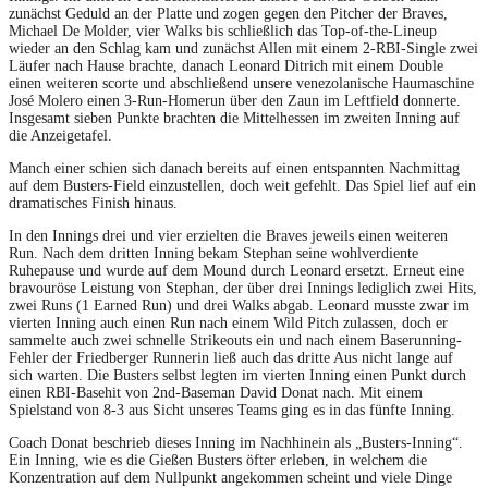
zunächst Geduld an der Platte und zogen gegen den Pitcher der Braves,
Michael De Molder, vier Walks bis schließlich das Top-of-the-Lineup
wieder an den Schlag kam und zunächst Allen mit einem 2-RBI-Single zwei
Läufer nach Hause brachte, danach Leonard Ditrich mit einem Double
einen weiteren scorte und abschließend unsere venezolanische Haumaschine
José Molero einen 3-Run-Homerun über den Zaun im Leftfield donnerte.
Insgesamt sieben Punkte brachten die Mittelhessen im zweiten Inning auf
die Anzeigetafel.
Manch einer schien sich danach bereits auf einen entspannten Nachmittag
auf dem Busters-Field einzustellen, doch weit gefehlt. Das Spiel lief auf ein
dramatisches Finish hinaus.
In den Innings drei und vier erzielten die Braves jeweils einen weiteren
Run. Nach dem dritten Inning bekam Stephan seine wohlverdiente
Ruhepause und wurde auf dem Mound durch Leonard ersetzt. Erneut eine
bravouröse Leistung von Stephan, der über drei Innings lediglich zwei Hits,
zwei Runs (1 Earned Run) und drei Walks abgab. Leonard musste zwar im
vierten Inning auch einen Run nach einem Wild Pitch zulassen, doch er
sammelte auch zwei schnelle Strikeouts ein und nach einem Baserunning-
Fehler der Friedberger Runnerin ließ auch das dritte Aus nicht lange auf
sich warten. Die Busters selbst legten im vierten Inning einen Punkt durch
einen RBI-Basehit von 2nd-Baseman David Donat nach. Mit einem
Spielstand von 8-3 aus Sicht unseres Teams ging es in das fünfte Inning.
Coach Donat beschrieb dieses Inning im Nachhinein als „Busters-Inning“.
Ein Inning, wie es die Gießen Busters öfter erleben, in welchem die
Konzentration auf dem Nullpunkt angekommen scheint und viele Dinge