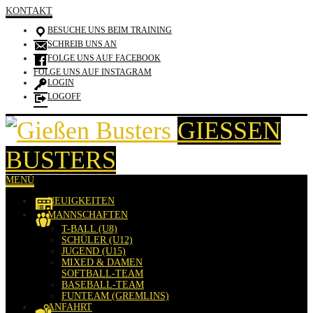
KONTAKT
BESUCHE UNS BEIM TRAINING
SCHREIB UNS AN
FOLGE UNS AUF FACEBOOK
FOLGE UNS AUF INSTAGRAM
LOGIN
LOGOFF
GIESSEN B
USTERS
MENÜ
NEUIGKEITEN
MANNSCHAFTEN
T-BALL (U8)
SCHÜLER (U12)
JUGEND (U15)
MIXED & DAMEN
SOFTBALL-TEAM
BASEBALL-TEAM
FUNTEAM (GREMLINS)
ANFAHRT