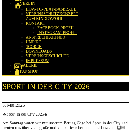
VEREIN
HOW-TO-PLAY-BASEBALL
VEREINSSCHUTZKONZEPT
ZUM KINDESWOHL
KONTAKT
FACEBOOK-PROFIL
INSTAGRAM-PROFIL
ANSPRECHPARTNER
UMPIRE
SCORER
DOWNLOADS
VEREINSGESCHICHTE
IMPRESSUM
GALERIE
FANSHOP
SPORT IN DER CITY 2026
5. Mai 2026
🔥Sport in der City 2026🔥
Am Sonntag waren wir mit unserem Batting Cage bei Sport in der City und
freuten uns über viele große und kleine Besucherinnen und Besucher 🙌🏼