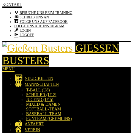
KONTAKT
BESUCHE UNS BEIM TRAINING
SCHREIB UNS AN
FOLGE UNS AUF FACEBOOK
FOLGE UNS AUF INSTAGRAM
LOGIN
LOGOFF
GIESSEN B
USTERS
MENÜ
NEUIGKEITEN
MANNSCHAFTEN
T-BALL (U8)
SCHÜLER (U12)
JUGEND (U15)
MIXED & DAMEN
SOFTBALL-TEAM
BASEBALL-TEAM
FUNTEAM (GREMLINS)
ANFAHRT
VEREIN