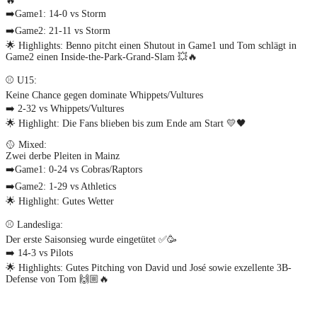
🔥
➡️Game1: 14-0 vs Storm
➡️Game2: 21-11 vs Storm
🌟 Highlights: Benno pitcht einen Shutout in Game1 und Tom schlägt in
Game2 einen Inside-the-Park-Grand-Slam 💥🔥
⚾ U15:
Keine Chance gegen dominate Whippets/Vultures
➡️ 2-32 vs Whippets/Vultures
🌟 Highlight: Die Fans blieben bis zum Ende am Start 💛🖤
🥎 Mixed:
Zwei derbe Pleiten in Mainz
➡️Game1: 0-24 vs Cobras/Raptors
➡️Game2: 1-29 vs Athletics
🌟 Highlight: Gutes Wetter
⚾ Landesliga:
Der erste Saisonsieg wurde eingetütet ✅🥳
➡️ 14-3 vs Pilots
🌟 Highlights: Gutes Pitching von David und José sowie exzellente 3B-
Defense von Tom 🙌🏼🔥