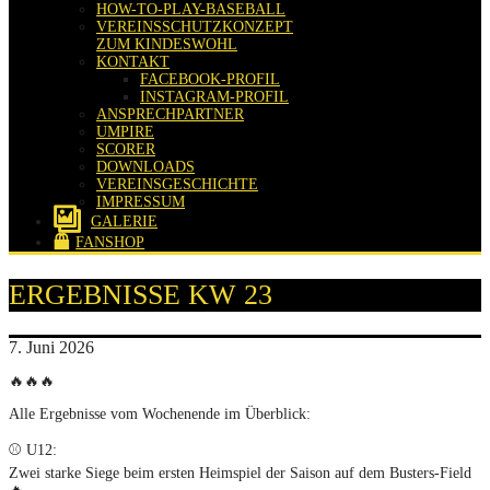
HOW-TO-PLAY-BASEBALL
VEREINSSCHUTZKONZEPT
ZUM KINDESWOHL
KONTAKT
FACEBOOK-PROFIL
INSTAGRAM-PROFIL
ANSPRECHPARTNER
UMPIRE
SCORER
DOWNLOADS
VEREINSGESCHICHTE
IMPRESSUM
GALERIE
FANSHOP
ERGEBNISSE KW 23
7. Juni 2026
🔥🔥🔥
Alle Ergebnisse vom Wochenende im Überblick:
⚾ U12:
Zwei starke Siege beim ersten Heimspiel der Saison auf dem Busters-Field