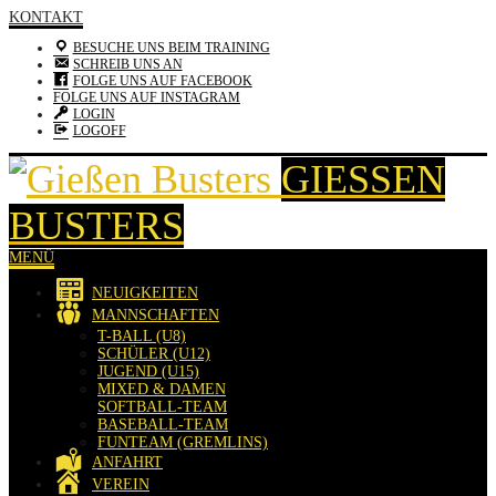
KONTAKT
BESUCHE UNS BEIM TRAINING
SCHREIB UNS AN
FOLGE UNS AUF FACEBOOK
FOLGE UNS AUF INSTAGRAM
LOGIN
LOGOFF
GIESSEN B
USTERS
MENÜ
NEUIGKEITEN
MANNSCHAFTEN
T-BALL (U8)
SCHÜLER (U12)
JUGEND (U15)
MIXED & DAMEN
SOFTBALL-TEAM
BASEBALL-TEAM
FUNTEAM (GREMLINS)
ANFAHRT
VEREIN