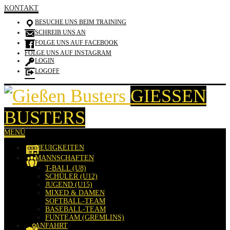
KONTAKT
BESUCHE UNS BEIM TRAINING
SCHREIB UNS AN
FOLGE UNS AUF FACEBOOK
FOLGE UNS AUF INSTAGRAM
LOGIN
LOGOFF
GIESSEN B
USTERS
MENÜ
NEUIGKEITEN
MANNSCHAFTEN
T-BALL (U8)
SCHÜLER (U12)
JUGEND (U15)
MIXED & DAMEN
SOFTBALL-TEAM
BASEBALL-TEAM
FUNTEAM (GREMLINS)
ANFAHRT