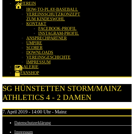
VEREIN
HOW-TO-PLAY-BASEBALL
VEREINSSCHUTZKONZEPT
ZUM KINDESWOHL
KONTAKT
FACEBOOK-PROFIL
INSTAGRAM-PROFIL
ANSPRECHPARTNER
UMPIRE
SCORER
DOWNLOADS
VEREINSGESCHICHTE
IMPRESSUM
GALERIE
FANSHOP
SG HÜNSTETTEN STORM/MAINZ
ATHLETICS 4 - 2 DAMEN
7. April 2019 - 14:00 Uhr - Mainz
Datenschutzerklärung
Impressum