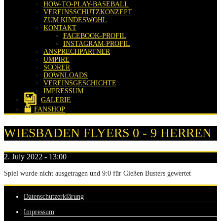
HOW-TO-PLAY-BASEBALL
VEREINSSCHUTZKONZEPT
ZUM KINDESWOHL
KONTAKT
FACEBOOK-PROFIL
INSTAGRAM-PROFIL
ANSPRECHPARTNER
UMPIRE
SCORER
DOWNLOADS
VEREINSGESCHICHTE
IMPRESSUM
GALERIE
FANSHOP
WIESBADEN FLYERS 0 - 9 HERREN
2. July 2022 - 13:00
Spiel wurde nicht ausgetragen und 9:0 für Gießen Busters gewertet
Datenschutzerklärung
Impressum