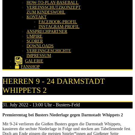
HOW-TO-PLAY-BASEBALL
VEREINSSCHUTZKONZEPT
ZUM KINDESWOHL
KONTAKT
FACEBOOK-PROFIL
INSTAGRAM-PROFIL
ANSPRECHPARTNER
UMPIRE
SCORER
DOWNLOADS
VEREINSGESCHICHTE
IMPRESSUM
GALERIE
FANSHOP
HERREN 9 - 24 DARMSTADT
WHIPPETS 2
31. July 2022 - 13:00 Uhr - Busters-Feld
Premierentag bei Busters Niederlage gegen Darmstadt Whippets 2
Mit 9-24 verlieren die Gießen Busters gegen die Darmstadt Whippets,
kassieren die sechste Niederlage in Folge und stecken am Tabellenende fest.
Doch am Ende gingen die meisten Spieler*innen auf Gießener Seite