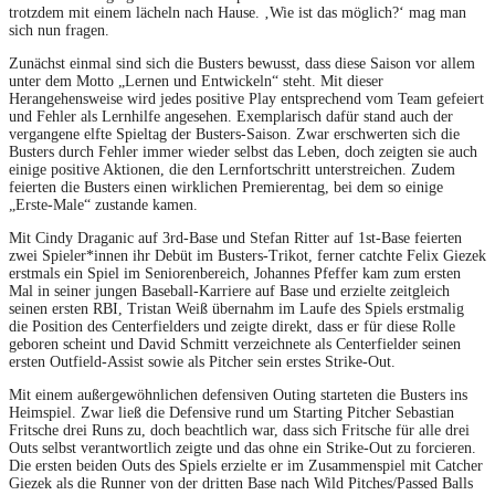
trotzdem mit einem lächeln nach Hause. ‚Wie ist das möglich?‘ mag man
sich nun fragen.
Zunächst einmal sind sich die Busters bewusst, dass diese Saison vor allem
unter dem Motto „Lernen und Entwickeln“ steht. Mit dieser
Herangehensweise wird jedes positive Play entsprechend vom Team gefeiert
und Fehler als Lernhilfe angesehen. Exemplarisch dafür stand auch der
vergangene elfte Spieltag der Busters-Saison. Zwar erschwerten sich die
Busters durch Fehler immer wieder selbst das Leben, doch zeigten sie auch
einige positive Aktionen, die den Lernfortschritt unterstreichen. Zudem
feierten die Busters einen wirklichen Premierentag, bei dem so einige
„Erste-Male“ zustande kamen.
Mit Cindy Draganic auf 3rd-Base und Stefan Ritter auf 1st-Base feierten
zwei Spieler*innen ihr Debüt im Busters-Trikot, ferner catchte Felix Giezek
erstmals ein Spiel im Seniorenbereich, Johannes Pfeffer kam zum ersten
Mal in seiner jungen Baseball-Karriere auf Base und erzielte zeitgleich
seinen ersten RBI, Tristan Weiß übernahm im Laufe des Spiels erstmalig
die Position des Centerfielders und zeigte direkt, dass er für diese Rolle
geboren scheint und David Schmitt verzeichnete als Centerfielder seinen
ersten Outfield-Assist sowie als Pitcher sein erstes Strike-Out.
Mit einem außergewöhnlichen defensiven Outing starteten die Busters ins
Heimspiel. Zwar ließ die Defensive rund um Starting Pitcher Sebastian
Fritsche drei Runs zu, doch beachtlich war, dass sich Fritsche für alle drei
Outs selbst verantwortlich zeigte und das ohne ein Strike-Out zu forcieren.
Die ersten beiden Outs des Spiels erzielte er im Zusammenspiel mit Catcher
Giezek als die Runner von der dritten Base nach Wild Pitches/Passed Balls