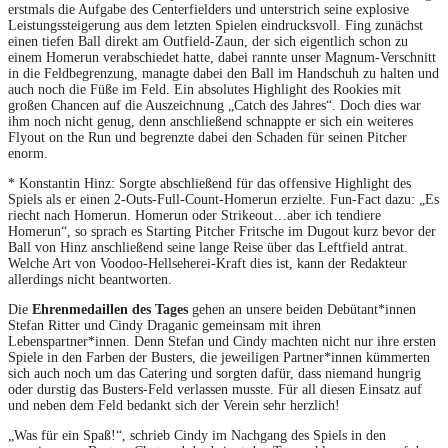
erstmals die Aufgabe des Centerfielders und unterstrich seine explosive
Leistungssteigerung aus dem letzten Spielen eindrucksvoll. Fing zunächst
einen tiefen Ball direkt am Outfield-Zaun, der sich eigentlich schon zu
einem Homerun verabschiedet hatte, dabei rannte unser Magnum-Verschnitt
in die Feldbegrenzung, managte dabei den Ball im Handschuh zu halten und
auch noch die Füße im Feld. Ein absolutes Highlight des Rookies mit
großen Chancen auf die Auszeichnung „Catch des Jahres“. Doch dies war
ihm noch nicht genug, denn anschließend schnappte er sich ein weiteres
Flyout on the Run und begrenzte dabei den Schaden für seinen Pitcher
enorm.
* Konstantin Hinz: Sorgte abschließend für das offensive Highlight des
Spiels als er einen 2-Outs-Full-Count-Homerun erzielte. Fun-Fact dazu: „Es
riecht nach Homerun. Homerun oder Strikeout…aber ich tendiere
Homerun“, so sprach es Starting Pitcher Fritsche im Dugout kurz bevor der
Ball von Hinz anschließend seine lange Reise über das Leftfield antrat.
Welche Art von Voodoo-Hellseherei-Kraft dies ist, kann der Redakteur
allerdings nicht beantworten.
Die
Ehrenmedaillen des Tages
gehen an unsere beiden Debütant*innen
Stefan Ritter und Cindy Draganic gemeinsam mit ihren
Lebenspartner*innen. Denn Stefan und Cindy machten nicht nur ihre ersten
Spiele in den Farben der Busters, die jeweiligen Partner*innen kümmerten
sich auch noch um das Catering und sorgten dafür, dass niemand hungrig
oder durstig das Busters-Feld verlassen musste. Für all diesen Einsatz auf
und neben dem Feld bedankt sich der Verein sehr herzlich!
„Was für ein Spaß!“, schrieb Cindy im Nachgang des Spiels in den