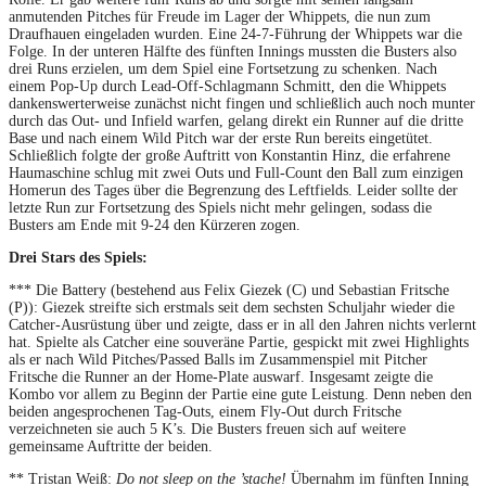
anmutenden Pitches für Freude im Lager der Whippets, die nun zum
Draufhauen eingeladen wurden. Eine 24-7-Führung der Whippets war die
Folge. In der unteren Hälfte des fünften Innings mussten die Busters also
drei Runs erzielen, um dem Spiel eine Fortsetzung zu schenken. Nach
einem Pop-Up durch Lead-Off-Schlagmann Schmitt, den die Whippets
dankenswerterweise zunächst nicht fingen und schließlich auch noch munter
durch das Out- und Infield warfen, gelang direkt ein Runner auf die dritte
Base und nach einem Wild Pitch war der erste Run bereits eingetütet.
Schließlich folgte der große Auftritt von Konstantin Hinz, die erfahrene
Haumaschine schlug mit zwei Outs und Full-Count den Ball zum einzigen
Homerun des Tages über die Begrenzung des Leftfields. Leider sollte der
letzte Run zur Fortsetzung des Spiels nicht mehr gelingen, sodass die
Busters am Ende mit 9-24 den Kürzeren zogen.
Drei Stars des Spiels:
*** Die Battery (bestehend aus Felix Giezek (C) und Sebastian Fritsche
(P)): Giezek streifte sich erstmals seit dem sechsten Schuljahr wieder die
Catcher-Ausrüstung über und zeigte, dass er in all den Jahren nichts verlernt
hat. Spielte als Catcher eine souveräne Partie, gespickt mit zwei Highlights
als er nach Wild Pitches/Passed Balls im Zusammenspiel mit Pitcher
Fritsche die Runner an der Home-Plate auswarf. Insgesamt zeigte die
Kombo vor allem zu Beginn der Partie eine gute Leistung. Denn neben den
beiden angesprochenen Tag-Outs, einem Fly-Out durch Fritsche
verzeichneten sie auch 5 K’s. Die Busters freuen sich auf weitere
gemeinsame Auftritte der beiden.
** Tristan Weiß:
Do not sleep on the ’stache!
Übernahm im fünften Inning