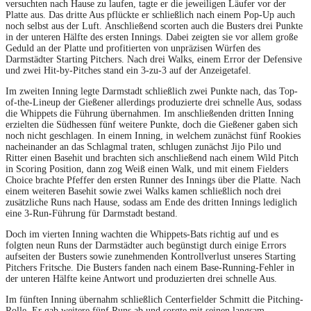
versuchten nach Hause zu laufen, tagte er die jeweiligen Läufer vor der
Platte aus. Das dritte Aus pflückte er schließlich nach einem Pop-Up auch
noch selbst aus der Luft. Anschließend scorten auch die Busters drei Punkte
in der unteren Hälfte des ersten Innings. Dabei zeigten sie vor allem große
Geduld an der Platte und profitierten von unpräzisen Würfen des
Darmstädter Starting Pitchers. Nach drei Walks, einem Error der Defensive
und zwei Hit-by-Pitches stand ein 3-zu-3 auf der Anzeigetafel.
Im zweiten Inning legte Darmstadt schließlich zwei Punkte nach, das Top-
of-the-Lineup der Gießener allerdings produzierte drei schnelle Aus, sodass
die Whippets die Führung übernahmen. Im anschließenden dritten Inning
erzielten die Südhessen fünf weitere Punkte, doch die Gießener gaben sich
noch nicht geschlagen. In einem Inning, in welchem zunächst fünf Rookies
nacheinander an das Schlagmal traten, schlugen zunächst Jijo Pilo und
Ritter einen Basehit und brachten sich anschließend nach einem Wild Pitch
in Scoring Position, dann zog Weiß einen Walk, und mit einem Fielders
Choice brachte Pfeffer den ersten Runner des Innings über die Platte. Nach
einem weiteren Basehit sowie zwei Walks kamen schließlich noch drei
zusätzliche Runs nach Hause, sodass am Ende des dritten Innings lediglich
eine 3-Run-Führung für Darmstadt bestand.
Doch im vierten Inning wachten die Whippets-Bats richtig auf und es
folgten neun Runs der Darmstädter auch begünstigt durch einige Errors
aufseiten der Busters sowie zunehmenden Kontrollverlust unseres Starting
Pitchers Fritsche. Die Busters fanden nach einem Base-Running-Fehler in
der unteren Hälfte keine Antwort und produzierten drei schnelle Aus.
Im fünften Inning übernahm schließlich Centerfielder Schmitt die Pitching-
Rolle. Er gab weitere fünf Runs ab und sorgte mit seinen langsam