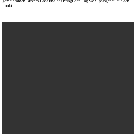
gemeinsamen Busters-Chat und das bringt den Tag wohl passgenau auf den
Punkt!