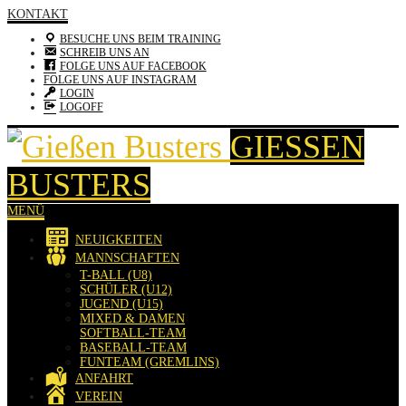
KONTAKT
BESUCHE UNS BEIM TRAINING
SCHREIB UNS AN
FOLGE UNS AUF FACEBOOK
FOLGE UNS AUF INSTAGRAM
LOGIN
LOGOFF
GIESSEN B
USTERS
MENÜ
NEUIGKEITEN
MANNSCHAFTEN
T-BALL (U8)
SCHÜLER (U12)
JUGEND (U15)
MIXED & DAMEN
SOFTBALL-TEAM
BASEBALL-TEAM
FUNTEAM (GREMLINS)
ANFAHRT
VEREIN