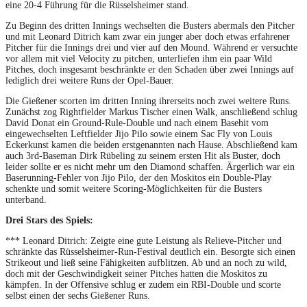
eine 20-4 Führung für die Rüsselsheimer stand.
Zu Beginn des dritten Innings wechselten die Busters abermals den Pitcher
und mit Leonard Ditrich kam zwar ein junger aber doch etwas erfahrener
Pitcher für die Innings drei und vier auf den Mound. Während er versuchte
vor allem mit viel Velocity zu pitchen, unterliefen ihm ein paar Wild
Pitches, doch insgesamt beschränkte er den Schaden über zwei Innings auf
lediglich drei weitere Runs der Opel-Bauer.
Die Gießener scorten im dritten Inning ihrerseits noch zwei weitere Runs.
Zunächst zog Rightfielder Markus Tischer einen Walk, anschließend schlug
David Donat ein Ground-Rule-Double und nach einem Basehit vom
eingewechselten Leftfielder Jijo Pilo sowie einem Sac Fly von Louis
Eckerkunst kamen die beiden erstgenannten nach Hause. Abschließend kam
auch 3rd-Baseman Dirk Rübeling zu seinem ersten Hit als Buster, doch
leider sollte er es nicht mehr um den Diamond schaffen. Ärgerlich war ein
Baserunning-Fehler von Jijo Pilo, der den Moskitos ein Double-Play
schenkte und somit weitere Scoring-Möglichkeiten für die Busters
unterband.
Drei Stars des Spiels:
*** Leonard Ditrich: Zeigte eine gute Leistung als Relieve-Pitcher und
schränkte das Rüsselsheimer-Run-Festival deutlich ein. Besorgte sich einen
Strikeout und ließ seine Fähigkeiten aufblitzen. Ab und an noch zu wild,
doch mit der Geschwindigkeit seiner Pitches hatten die Moskitos zu
kämpfen. In der Offensive schlug er zudem ein RBI-Double und scorte
selbst einen der sechs Gießener Runs.