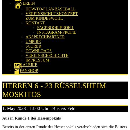
VEREIN
HOW-TO-PLAY-BASEBALL
VEREINSSCHUTZKONZEPT
ZUM KINDESWOHL
KONTAKT
FACEBOOK-PROFIL
INSTAGRAM-PROFIL
ANSPRECHPARTNER
UMPIRE
SCORER
DOWNLOADS
VEREINSGESCHICHTE
IMPRESSUM
GALERIE
FANSHOP
HERREN 6 - 23 RÜSSELSHEIM
MOSKITOS
1. May 2023 - 13:00 Uhr - Busters-Feld
Aus in Runde 1 des Hessenpokals
Bereits in der ersten Runde des Hessenpokals verabschieden sich die Busters