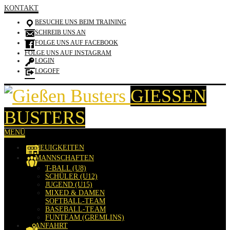
KONTAKT
BESUCHE UNS BEIM TRAINING
SCHREIB UNS AN
FOLGE UNS AUF FACEBOOK
FOLGE UNS AUF INSTAGRAM
LOGIN
LOGOFF
GIESSEN B
USTERS
MENÜ
NEUIGKEITEN
MANNSCHAFTEN
T-BALL (U8)
SCHÜLER (U12)
JUGEND (U15)
MIXED & DAMEN
SOFTBALL-TEAM
BASEBALL-TEAM
FUNTEAM (GREMLINS)
ANFAHRT