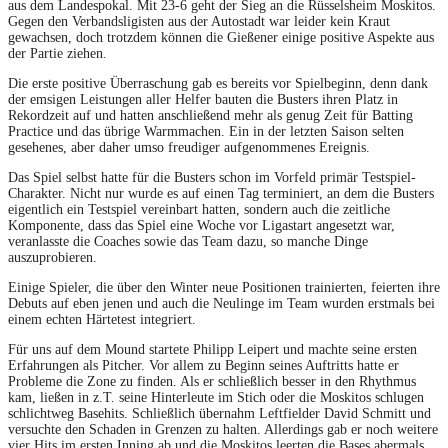
aus dem Landespokal. Mit 23-6 geht der Sieg an die Rüsselsheim Moskitos.
Gegen den Verbandsligisten aus der Autostadt war leider kein Kraut
gewachsen, doch trotzdem können die Gießener einige positive Aspekte aus
der Partie ziehen.
Die erste positive Überraschung gab es bereits vor Spielbeginn, denn dank
der emsigen Leistungen aller Helfer bauten die Busters ihren Platz in
Rekordzeit auf und hatten anschließend mehr als genug Zeit für Batting
Practice und das übrige Warmmachen. Ein in der letzten Saison selten
gesehenes, aber daher umso freudiger aufgenommenes Ereignis.
Das Spiel selbst hatte für die Busters schon im Vorfeld primär Testspiel-
Charakter. Nicht nur wurde es auf einen Tag terminiert, an dem die Busters
eigentlich ein Testspiel vereinbart hatten, sondern auch die zeitliche
Komponente, dass das Spiel eine Woche vor Ligastart angesetzt war,
veranlasste die Coaches sowie das Team dazu, so manche Dinge
auszuprobieren.
Einige Spieler, die über den Winter neue Positionen trainierten, feierten ihre
Debuts auf eben jenen und auch die Neulinge im Team wurden erstmals bei
einem echten Härtetest integriert.
Für uns auf dem Mound startete Philipp Leipert und machte seine ersten
Erfahrungen als Pitcher. Vor allem zu Beginn seines Auftritts hatte er
Probleme die Zone zu finden. Als er schließlich besser in den Rhythmus
kam, ließen in z.T. seine Hinterleute im Stich oder die Moskitos schlugen
schlichtweg Basehits. Schließlich übernahm Leftfielder David Schmitt und
versuchte den Schaden in Grenzen zu halten. Allerdings gab er noch weitere
vier Hits im ersten Inning ab und die Moskitos leerten die Bases abermals.