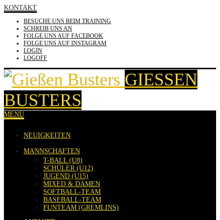
KONTAKT
BESUCHE UNS BEIM TRAINING
SCHREIB UNS AN
FOLGE UNS AUF FACEBOOK
FOLGE UNS AUF INSTAGRAM
LOGIN
LOGOFF
GIESSEN B
USTERS
MENÜ
NEUIGKEITEN
MANNSCHAFTEN
T-BALL (U8)
SCHÜLER (U12)
JUGEND (U15)
MIXED & DAMEN
SOFTBALL-TEAM
BASEBALL-TEAM
FUNTEAM (GREMLINS)