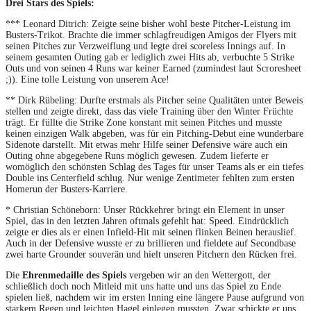
Drei Stars des Spiels:
*** Leonard Ditrich: Zeigte seine bisher wohl beste Pitcher-Leistung im
Busters-Trikot. Brachte die immer schlagfreudigen Amigos der Flyers mit
seinen Pitches zur Verzweiflung und legte drei scoreless Innings auf. In
seinem gesamten Outing gab er lediglich zwei Hits ab, verbuchte 5 Strike
Outs und von seinen 4 Runs war keiner Earned (zumindest laut Scroresheet
;)). Eine tolle Leistung von unserem Ace!
** Dirk Rübeling: Durfte erstmals als Pitcher seine Qualitäten unter Beweis
stellen und zeigte direkt, dass das viele Training über den Winter Früchte
trägt. Er füllte die Strike Zone konstant mit seinen Pitches und musste
keinen einzigen Walk abgeben, was für ein Pitching-Debut eine wunderbare
Sidenote darstellt. Mit etwas mehr Hilfe seiner Defensive wäre auch ein
Outing ohne abgegebene Runs möglich gewesen. Zudem lieferte er
womöglich den schönsten Schlag des Tages für unser Teams als er ein tiefes
Double ins Centerfield schlug. Nur wenige Zentimeter fehlten zum ersten
Homerun der Busters-Karriere.
* Christian Schöneborn: Unser Rückkehrer bringt ein Element in unser
Spiel, das in den letzten Jahren oftmals gefehlt hat: Speed. Eindrücklich
zeigte er dies als er einen Infield-Hit mit seinen flinken Beinen herauslief.
Auch in der Defensive wusste er zu brillieren und fieldete auf Secondbase
zwei harte Grounder souverän und hielt unseren Pitchern den Rücken frei.
Die
Ehrenmedaille des Spiels
vergeben wir an den Wettergott, der
schließlich doch noch Mitleid mit uns hatte und uns das Spiel zu Ende
spielen ließ, nachdem wir im ersten Inning eine längere Pause aufgrund von
starkem Regen und leichten Hagel einlegen mussten. Zwar schickte er uns