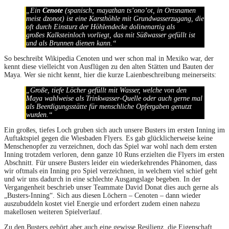
„Ein
Cenote
(spanisch; mayathan ts’ono’ot, in Ortsnamen
meist dzonot) ist eine Karsthöhle mit Grundwasserzugang, die
oft durch Einsturz der Höhlendecke dolinenartig als
großes Kalksteinloch vorliegt, das mit Süßwasser gefüllt ist
und als Brunnen dienen kann.“
So beschreibt Wikipedia Cenoten und wer schon mal in Mexiko war, der
kennt diese vielleicht von Ausflügen zu den alten Stätten und Bauten der
Maya. Wer sie nicht kennt, hier die kurze Laienbeschreibung meinerseits:
„Große, tiefe Löcher gefüllt mit Wasser, welche von den
Maya wahlweise als Trinkwasser-Quelle oder auch gerne mal
als Beerdigungsstätte für menschliche Opfergaben genutzt
wurden.“
Ein großes, tiefes Loch gruben sich auch unsere Busters im ersten Inning im
Auftaktspiel gegen die Wiesbaden Flyers. Es gab glücklicherweise keine
Menschenopfer zu verzeichnen, doch das Spiel war wohl nach dem ersten
Inning trotzdem verloren, denn ganze 10 Runs erzielten die Flyers im ersten
Abschnitt. Für unsere Busters leider ein wiederkehrendes Phänomen, dass
wir oftmals ein Inning pro Spiel verzeichnen, in welchem viel schief geht
und wir uns dadurch in eine schlechte Ausgangslage begeben. In der
Vergangenheit beschrieb unser Teammate David Donat dies auch gerne als
„Busters-Inning“. Sich aus diesen Löchern – Cenoten – dann wieder
auszubuddeln kostet viel Energie und erfordert zudem einen nahezu
makellosen weiteren Spielverlauf.
Zu den Busters gehört aber auch eine gewisse Resilienz, die Eigenschaft