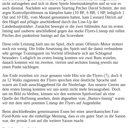
nicht aufzugeben und sich in diese Spiele hineinzukämpfen und so war es
auch diesmal. Nachdem wir unseren Starting Pitcher David Schmitt, der mit
argen Kontrollproblemen zu kämpfen hatte (10 BF, 6 BB, 1 HP, lediglich 1
Out und 10 ER), vom Mound genommen hatten, kam Leonard Ditrich auf
den Hügel und pflügte anschließend durch das Line-Up der
Landeshauptstädter. Zunächst besorgte er die zwei fehlenden Aus im ersten
Inning und zauberte anschließend gegen das starke Flyers-Lineup mit tollen
Pitches drei punktelose Innings auf das Scoresheet.
Diese tolle Leistung hielt uns im Spiel, doch unser Offensiv-Motor stottert
noch ein wenig. Die frühe Ansetzung des Spiels und die damit verbundene
sehr geringe Trainingszeit im Vorfeld offenbarte sich am Schlagmal
besonders. Lediglich im ersten Inning konnten wir zwei Runs erzielen,
danach konnten wir im zweiten, vierten und sechsten Inning jeweils nur
einen Punkt nachlegen.
Am Ende erzielten wir zwar genauso viele Hits wie die Flyers (7), doch 4
zu 12 Walks zugunsten der Flyers sprechen eine deutliche Sprache und
waren am Ende ausschlaggebend für die Niederlage. Aus unserer Cenote aus
dem ersten Inning konnten wir uns somit nicht mehr herausgraben. Doch
um im Bild zu bleiben, können wir den weiteren Spielverlauf als eine
Quelle der Hoffnung ansehen, denn abgesehen vom „Busters-Inning“ waren
wir mit dem stets potenten Lineup der Flyers auf Augenhöhe.
Beim abschließenden gemeinsamen Essen bei einer amerikanischen Fast-
Food-Kette war die einhellige Meinung, dass es ein guter Start in die Saison
war, der primär Lust auf die weitere Saison macht.