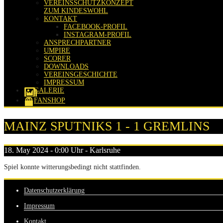
VEREINSSCHUTZKONZEPT
ZUM KINDESWOHL
KONTAKT
FACEBOOK-PROFIL
INSTAGRAM-PROFIL
ANSPRECHPARTNER
UMPIRE
SCORER
DOWNLOADS
VEREINSGESCHICHTE
IMPRESSUM
GALERIE
FANSHOP
MAINZ SPUTNIKS 1 - 1 GREMLINS
18. May 2024 - 0:00 Uhr - Karlsruhe
Spiel konnte witterungsbedingt nicht stattfinden.
Datenschutzerklärung
Impressum
Kontakt