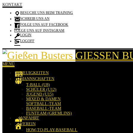
KONTAKT
BESUCHE UNS BEIM TRAINING
SCHREIB UNS AN
FOLGE UNS AUF FACEBOOK
FOLGE UNS AUF INSTAGRAM
LOGIN
LOGOFF
GIESSEN B
MENÜ
NEUIGKEITEN
MANNSCHAFTEN
T-BALL (U8)
SCHÜLER (U12)
JUGEND (U15)
MIXED & DAMEN
SOFTBALL-TEAM
BASEBALL-TEAM
FUNTEAM (GREMLINS)
ANFAHRT
VEREIN
HOW-TO-PLAY-BASEBALL