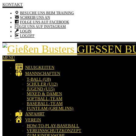
KONTAKT
BESUCHE UNS BEIM TRAINING
SCHREIB UNS AN
FOLGE UNS AUF FACEBOOK
FOLGE UNS AUF INSTAGRAM
LOGIN
LOGOFF
GIESSEN B
MENÜ
NEUIGKEITEN
MANNSCHAFTEN
T-BALL (U8)
SCHÜLER (U12)
JUGEND (U15)
MIXED & DAMEN
SOFTBALL-TEAM
BASEBALL-TEAM
FUNTEAM (GREMLINS)
ANFAHRT
VEREIN
HOW-TO-PLAY-BASEBALL
VEREINSSCHUTZKONZEPT
ZUM KINDESWOHL