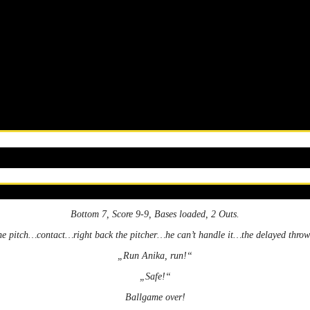
Bottom 7, Score 9-9, Bases loaded, 2 Outs.
he pitch…contact…right back the pitcher…he can’t handle it…the delayed thro
„Run Anika, run!“
„Safe!“
Ballgame over!