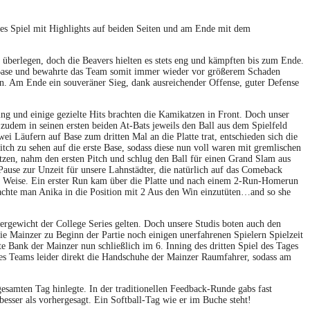
es Spiel mit Highlights auf beiden Seiten und am Ende mit dem
 überlegen, doch die Beavers hielten es stets eng und kämpften bis zum Ende.
ten Base und bewahrte das Team somit immer wieder vor größerem Schaden
n. Am Ende ein souveräner Sieg, dank ausreichender Offense, guter Defense
ing und einige gezielte Hits brachten die Kamikatzen in Front. Doch unser
zudem in seinen ersten beiden At-Bats jeweils den Ball aus dem Spielfeld
i Läufern auf Base zum dritten Mal an die Platte trat, entschieden sich die
Pitch zu sehen auf die erste Base, sodass diese nun voll waren mit gremlischen
itzen, nahm den ersten Pitch und schlug den Ball für einen Grand Slam aus
ause zur Unzeit für unsere Lahnstädter, die natürlich auf das Comeback
d Weise. Ein erster Run kam über die Platte und nach einem 2-Run-Homerun
rachte man Anika in die Position mit 2 Aus den Win einzutüten…and so she
wergewicht der College Series gelten. Doch unsere Studis boten auch den
die Mainzer zu Beginn der Partie noch einigen unerfahrenen Spielern Spielzeit
te Bank der Mainzer nun schließlich im 6. Inning des dritten Spiel des Tages
eres Teams leider direkt die Handschuhe der Mainzer Raumfahrer, sodass am
gesamten Tag hinlegte. In der traditionellen Feedback-Runde gabs fast
esser als vorhergesagt. Ein Softball-Tag wie er im Buche steht!