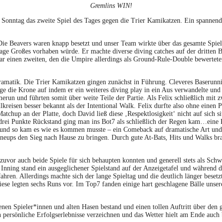
Gremlins WIN!
onntag das zweite Spiel des Tages gegen die Trier Kamikatzen. Ein spannend
 Die Beavers waren knapp besetzt und unser Team wirkte über das gesamte Spiel
sem Tage Großes vorhaben würde. Er machte diverse diving catches auf der drit
ar einen zweiten, den die Umpire allerdings als Ground-Rule-Double bewertete
 Dramatik. Die Trier Kamikatzen gingen zunächst in Führung. Cleveres Baserunn
e die Krone auf indem er ein weiteres diving play in ein Aus verwandelte und 
n und führten somit über weite Teile der Partie. Als Felix schließlich mit zwe
lkreisen besser bekannt als der Intentional Walk. Felix durfte also ohne einen 
tchup an der Platte, doch David ließ diese ‚Respektlosigkeit‘ nicht auf sich s
drei Punkte Rückstand ging man ins Bot7 als schließlich der Regen kam…eine P
te und so kam es wie es kommen musste – ein Comeback auf dramatische Art un
Lineups den Sieg nach Hause zu bringen. Durch gute At-Bats, Hits und Walks b
e zuvor auch beide Spiele für sich behaupten konnten und generell stets als Sch
6. Inning stand ein ausgeglichener Spielstand auf der Anzeigetafel und während 
ahren. Allerdings machte sich der lange Spieltag und die deutlich länger besetz
iese legten sechs Runs vor. Im Top7 fanden einige hart geschlagene Bälle uns
nen Spieler*innen und alten Hasen bestand und einen tollen Auftritt über den 
 persönliche Erfolgserlebnisse verzeichnen und das Wetter hielt am Ende auch b