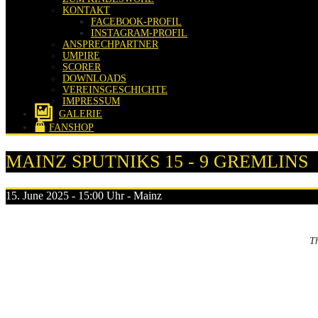
KONTAKT
FACEBOOK-PROFIL
INSTAGRAM-PROFIL
ANSPRECHPARTNER
UMPIRE
SCORER
DOWNLOADS
VEREINSGESCHICHTE
IMPRESSUM
GALERIE
FANSHOP
MAINZ SPUTNIKS 15 - 9 GREMLINS
15. June 2025 - 15:00 Uhr - Mainz
T