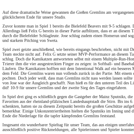
Auf diese dramatische Weise gewannen die Gießen Gremlins am vergangenen S
glücklicheren Ende für unsere Studis.
Zuvor konnte man in Spiel 1 bereits die Bielefeld Beavers mit 9-5 schlagen.
Allerdings ließ Felix G bereits in dieser Partie aufblitzen, dass er an die
durch die Bielefelder Schlagleute. Jose schlug zudem einen Homerun und sog
und starkem Pitching von Sweta.
Spiel zwei geizte anschließend, wie bereits eingangs beschrieben, nicht mit
Team steckte nicht auf. Felix G setzte seiner MVP-Performance an diesem Tag
schlug. Doch die Kamikatzen antworteten selbst mit einem Multiple-Run-Homeru
Trierer ihm die vier ausgestreckten Finger zu zeigen: in Softball- und Basebal
Läufern. Die Kamikatzen hofften mit dem Intentional Walk auf ein besseres Ma
dem Feld. Die Gremlins waren nun vollends zurück in der Partie. Mit einem 
pochten. Doch jeder weiß, dass man Gremlins nicht nass werden lassen soll
von Jose war der Ausgleich geschafft. Nun hieß es für den unteren Teil des 
did! 10-9 für unsere Gremlins und der zweite Sieg des Tages eingefahren.
In Spiel drei ging es schließlich gegen die Gastgeber der Mainz Sputniks, di
Favoriten aus der rheinland-pfälzischen Landeshauptstadt die Stirn. Bis ins 
schenkten, hatten sie zu diesem Zeitpunkt bereits die großen Geschütze aufgef
bemerkbar. Einige Unkonzentriertheiten hielten die Sputniks im Inning und d
Ende die Niederlage für die tapfer kämpfenden Gremlins feststand.
Insgesamt ein wunderbarer Spieltag für unser Team, das aus einigen unerfahre
ausschließlich positive Rückmeldungen, alle Spielerinnen und Spieler konnten