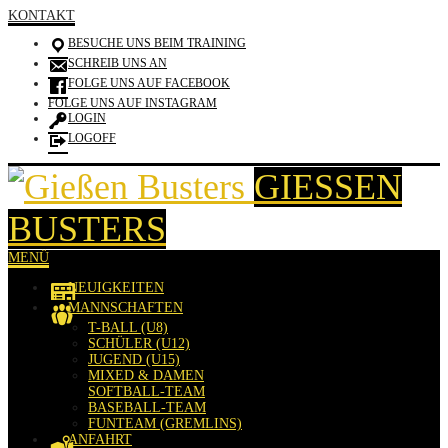
KONTAKT
BESUCHE UNS BEIM TRAINING
SCHREIB UNS AN
FOLGE UNS AUF FACEBOOK
FOLGE UNS AUF INSTAGRAM
LOGIN
LOGOFF
GIESSEN B
USTERS
MENÜ
NEUIGKEITEN
MANNSCHAFTEN
T-BALL (U8)
SCHÜLER (U12)
JUGEND (U15)
MIXED & DAMEN
SOFTBALL-TEAM
BASEBALL-TEAM
FUNTEAM (GREMLINS)
ANFAHRT