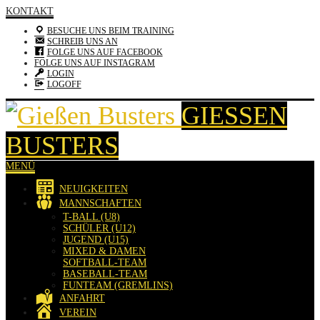
KONTAKT
BESUCHE UNS BEIM TRAINING
SCHREIB UNS AN
FOLGE UNS AUF FACEBOOK
FOLGE UNS AUF INSTAGRAM
LOGIN
LOGOFF
GIESSEN B
USTERS
MENÜ
NEUIGKEITEN
MANNSCHAFTEN
T-BALL (U8)
SCHÜLER (U12)
JUGEND (U15)
MIXED & DAMEN
SOFTBALL-TEAM
BASEBALL-TEAM
FUNTEAM (GREMLINS)
ANFAHRT
VEREIN