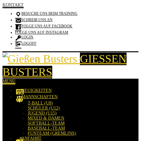
KONTAKT
BESUCHE UNS BEIM TRAINING
SCHREIB UNS AN
FOLGE UNS AUF FACEBOOK
FOLGE UNS AUF INSTAGRAM
LOGIN
LOGOFF
GIESSEN B
USTERS
MENÜ
NEUIGKEITEN
MANNSCHAFTEN
T-BALL (U8)
SCHÜLER (U12)
JUGEND (U15)
MIXED & DAMEN
SOFTBALL-TEAM
BASEBALL-TEAM
FUNTEAM (GREMLINS)
ANFAHRT