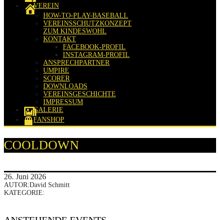
VEREIN
HOW-TO-PLAY-BASEBALL
VEREINSSCHUTZKONZEPT
ZUM KINDESWOHL
KONTAKT
FACEBOOK-PROFIL
INSTAGRAM-PROFIL
ANSPRECHPARTNER
UMPIRE
SCORER
DOWNLOADS
VEREINSGESCHICHTE
IMPRESSUM
GALERIE
FANSHOP
COOLDOWN
26. Juni 2026
AUTOR:David Schmitt
KATEGORIE: