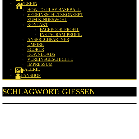
VEREIN
HOW-TO-PLAY-BASEBALL
VEREINSSCHUTZKONZEPT
ZUM KINDESWOHL
KONTAKT
FACEBOOK-PROFIL
INSTAGRAM-PROFIL
ANSPRECHPARTNER
UMPIRE
SCORER
DOWNLOADS
VEREINSGESCHICHTE
IMPRESSUM
GALERIE
FANSHOP
SCHLAGWORT:
GIESSEN