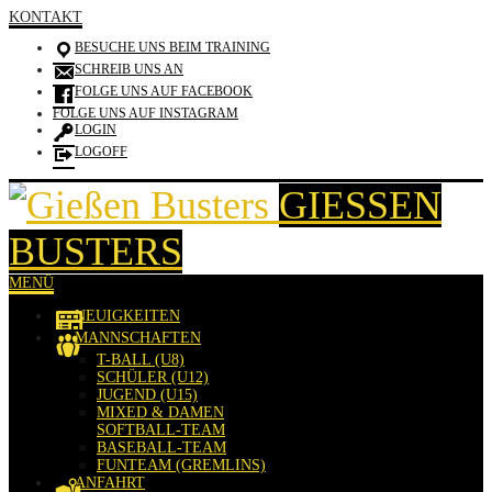
KONTAKT
BESUCHE UNS BEIM TRAINING
SCHREIB UNS AN
FOLGE UNS AUF FACEBOOK
FOLGE UNS AUF INSTAGRAM
LOGIN
LOGOFF
GIESSEN B
USTERS
MENÜ
NEUIGKEITEN
MANNSCHAFTEN
T-BALL (U8)
SCHÜLER (U12)
JUGEND (U15)
MIXED & DAMEN
SOFTBALL-TEAM
BASEBALL-TEAM
FUNTEAM (GREMLINS)
ANFAHRT